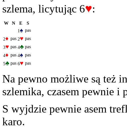
♥
szlema, licytując 6
:
W
N
E
S
♠
pas
1
♦
♥
pas
pas
2
2
♥
♣
pas
pas
3
4
♦
♠
pas
pas
4
4
♣
♥
pas
pas
5
6
Na pewno możliwe są też i
szlemika, czasem pewnie 
S wyjdzie pewnie asem tref
karo.