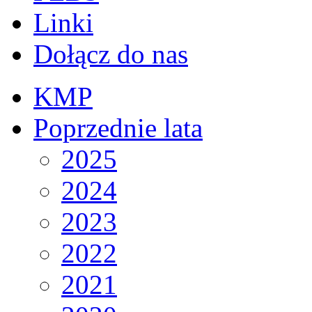
Linki
Dołącz do nas
KMP
Poprzednie lata
2025
2024
2023
2022
2021