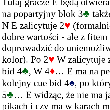
Tutaj gracze E będą otwiera
♣
na popartyjny blok 3
takż
♥
N E zalicytuje 2
(formalnie
dobre wartości - ale z fit
doprowadzić do uniemożliwi
♥
kolor). Po 2
W zalicytuje 
♣
♦
bid 4
, W 4
… E ma na pew
♠
kolejny cue bid 4
, po któ
♣
5
… E widząc, że nie ma j
pikach i czy ma w karach m