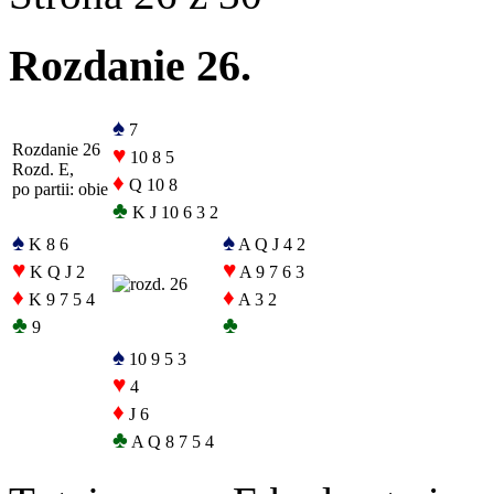
Rozdanie 26.
♠
7
Rozdanie 26
♥
10 8 5
Rozd. E,
♦
Q 10 8
po partii: obie
♣
K J 10 6 3 2
♠
♠
K 8 6
A Q J 4 2
♥
♥
K Q J 2
A 9 7 6 3
♦
♦
K 9 7 5 4
A 3 2
♣
♣
9
♠
10 9 5 3
♥
4
♦
J 6
♣
A Q 8 7 5 4