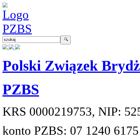
Polski Związek Bryd
PZBS
KRS
0000219753
, NIP:
52
konto PZBS:
07 1240 6175