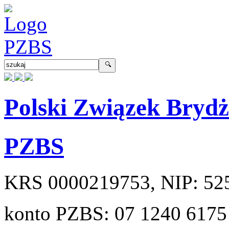
Polski Związek Bryd
PZBS
KRS
0000219753
, NIP:
52
konto PZBS:
07 1240 6175