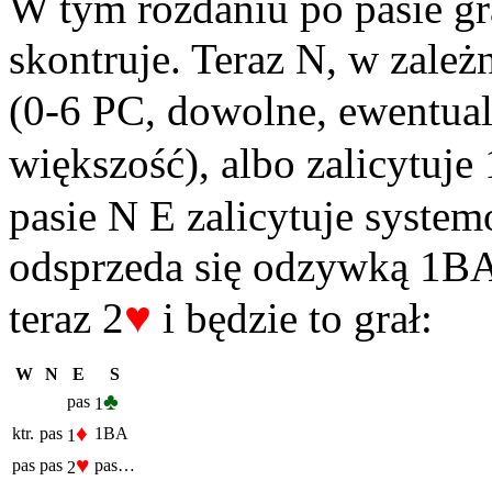
W tym rozdaniu po pasie gr
skontruje. Teraz N, w zależ
(0-6 PC, dowolne, ewentual
większość), albo zalicytuje 
pasie N E zalicytuje syste
odsprzeda się odzywką 1BA.
♥
teraz 2
i będzie to grał:
W
N
E
S
♣
pas
1
♦
ktr.
pas
1BA
1
♥
pas
pas
pas…
2