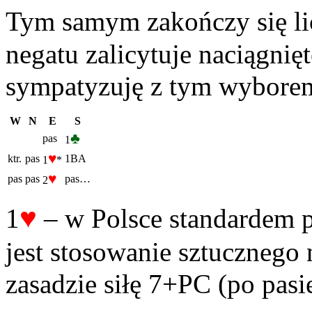
Tym samym zakończy się lic
negatu zalicytuje naciągnię
sympatyzuję z tym wyborem 
W
N
E
S
♣
pas
1
♥
ktr.
pas
1BA
1
*
♥
pas
pas
pas…
2
♥
1
– w Polsce standardem 
jest stosowanie sztucznego 
zasadzie siłę 7+PC (po pasi