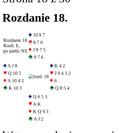
Rozdanie 18.
♠
10 9 7
Rozdanie 18
♥
8 7 6
Rozd. E,
♦
J 8 7 5
po partii: NS
♣
9 7 6
♠
♠
A J 8
K 4 2
♥
♥
Q 10 5
J 9 4 3 2
♦
♦
A 10 4 2
6
♣
♣
K 10 3
Q 8 5 4
♠
Q 6 5 3
♥
A K
♦
K Q 9 3
♣
A J 2