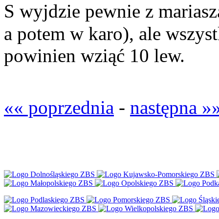
S wyjdzie pewnie z mariasz
a potem w karo), ale wszys
powinien wziąć 10 lew.
«« poprzednia
-
następna »