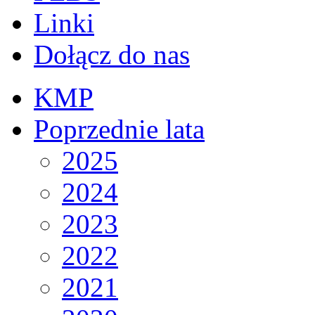
Linki
Dołącz do nas
KMP
Poprzednie lata
2025
2024
2023
2022
2021