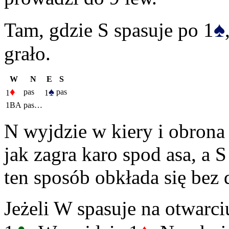
♠
Tam, gdzie S spasuje po 1
grało.
W
N
E
S
♦
♠
pas
pas
1
1
1BA
pas…
N wyjdzie w kiery i obrona
jak zagra karo spod asa, a 
ten sposób obkłada się bez
Jeżeli W spasuje na otwarci