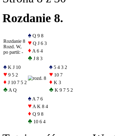
Rozdanie 8.
♠
Q 9 8
Rozdanie 8
♥
Q J 6 3
Rozd. W,
♦
A 6 4
po partii: -
♣
J 8 3
♠
♠
K J 10
5 4 3 2
♥
♥
9 5 2
10 7
♦
♦
J 10 7 5 2
K 3
♣
♣
A Q
K 9 7 5 2
♠
A 7 6
♥
A K 8 4
♦
Q 9 8
♣
10 6 4