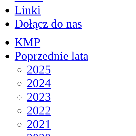
Linki
Dołącz do nas
KMP
Poprzednie lata
2025
2024
2023
2022
2021