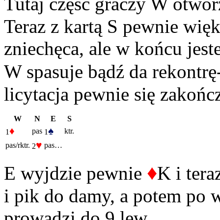
Tutaj część graczy W otwor
Teraz z kartą S pewnie wię
zniechęca, ale w końcu jest
W spasuje bądź da rekontrę-f
licytacja pewnie się zakońc
W
N
E
S
♦
♠
pas
ktr.
1
1
♥
pas/rktr.
pas…
2
♦
E wyjdzie pewnie
K i tera
i pik do damy, a potem po 
prowadzi do 9 lew.