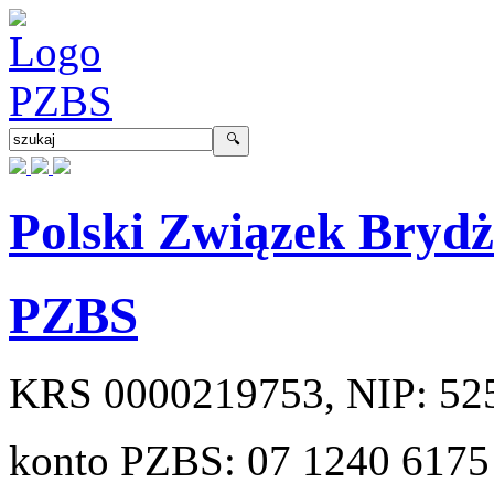
Polski Związek Bryd
PZBS
KRS
0000219753
, NIP:
52
konto PZBS:
07 1240 6175