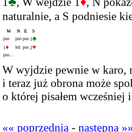
♣
♦
1
, W wejdzie 1
, N pokaż
naturalnie, a S podniesie ki
W
N
E
S
♣
pas
pas
pas
1
♦
♥
ktr.
pas
1
2
pas…
W wyjdzie pewnie w karo, 
i teraz już obrona może spo
o której pisałem wcześniej 
«« poprzednia
-
następna »