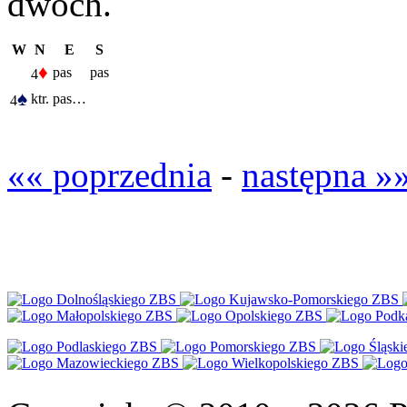
dwóch.
W
N
E
S
♦
pas
pas
4
♠
ktr.
pas…
4
«« poprzednia
-
następna »