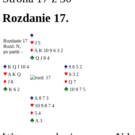
Rozdanie 17.
♠
Rozdanie 17
♥
J 5
Rozd. N,
♦
A K 10 9 6 3 2
po partii: -
♣
Q J 8 4
♠
♠
K Q J 10 4
9 6 5 2
♥
♥
A K Q
6 3 2
♦
♦
J 8
Q 7
♣
♣
K 6 2
10 9 7 5
♠
A 8 7 3
♥
10 9 8 7 4
♦
5 4
♣
A 3