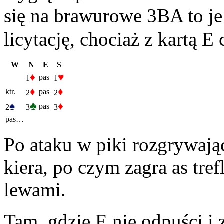
się na brawurowe 3BA to je
licytację, chociaż z kartą 
W
N
E
S
♦
♥
pas
1
1
♦
♦
ktr.
pas
2
2
♠
♣
♦
pas
2
3
3
pas…
Po ataku w piki rozgrywają
kiera, po czym zagra as trefl
lewami.
Tam, gdzie E nie odpuści i 