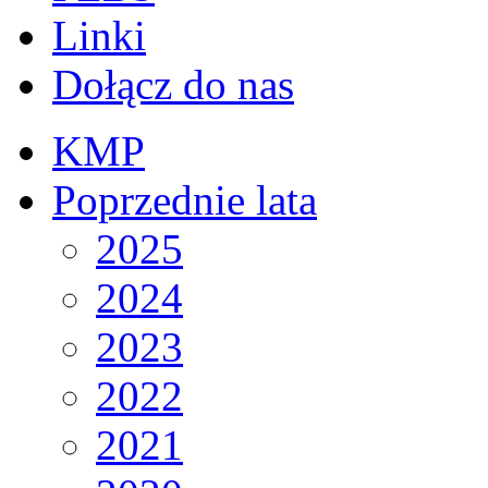
Linki
Dołącz do nas
KMP
Poprzednie lata
2025
2024
2023
2022
2021