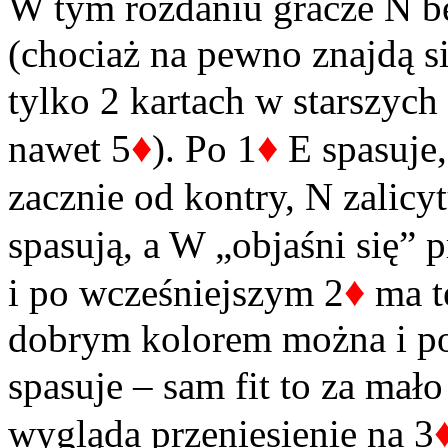
W tym rozdaniu gracze N b
(chociaż na pewno znajdą si
tylko 2 kartach w starszych 
♦
♦
nawet 5
). Po 1
E spasuje,
zacznie od kontry, N zalicyt
spasują, a W „objaśni się” p
♦
i po wcześniejszym 2
ma t
dobrym kolorem można i po 
spasuje – sam fit to za mało
wygląda przeniesienie na 3