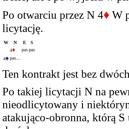
♦
Po otwarciu przez N 4
W p
licytację.
W
N
E
S
♦
pas
pas
4
♠
pas…
4
Ten kontrakt jest bez dwóch
Po takiej licytacji N na pew
nieodlicytowany i niektóry
atakująco-obronna, którą S 