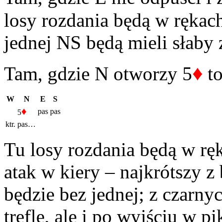
losy rozdania będą w rękach
jednej NS będą mieli słaby 
♦
Tam, gdzie N otworzy 5
to
W
N
E
S
♦
pas
pas
5
ktr.
pas…
Tu losy rozdania będą w r
atak w kiery – najkrótszy 
będzie bez jednej; z czarny
trefle, ale i po wyjściu w 