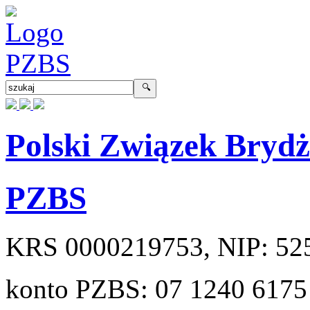
Polski Związek Bryd
PZBS
KRS
0000219753
, NIP:
52
konto PZBS:
07 1240 6175