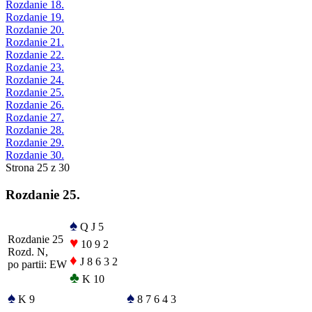
Rozdanie 18.
Rozdanie 19.
Rozdanie 20.
Rozdanie 21.
Rozdanie 22.
Rozdanie 23.
Rozdanie 24.
Rozdanie 25.
Rozdanie 26.
Rozdanie 27.
Rozdanie 28.
Rozdanie 29.
Rozdanie 30.
Strona 25 z 30
Rozdanie 25.
♠
Q J 5
Rozdanie 25
♥
10 9 2
Rozd. N,
♦
J 8 6 3 2
po partii: EW
♣
K 10
♠
♠
K 9
8 7 6 4 3