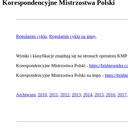
Korespondencyjne Mistrzostwa Polski
Regulamin cyklu,
Regulamin cyklu na impy
,
Wyniki i klasyfikacje znajdują się na stronach operatora KMP 
Korespondencyjne Mistrzostwa Polski -
https://bridgespider
Korespondencyjne Mistrzostwa Polski na impy -
https://brid
Archiwum
,
2010
,
2011
,
2012
,
2013,
2014
,
2015
,
2016
,
2017