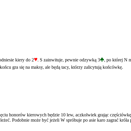
♥
♣
odniesie kiery do 2
. S zainwituje, pewnie odzywką 3
, po której N 
ońcu gra się na maksy, ale będą tacy, którzy zalicytują końcówkę.
ęciu honorów kierowych będzie 10 lew, aczkolwiek grając częściówkę mo
leżeć. Podobnie może być jeżeli W spróbuje po asie karo zagrać króla 