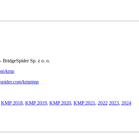
- BridgeSpider Sp. z o. o.
.com/kmp
gespider.com/kmpimp
,
KMP 2018
,
KMP 2019
,
KMP 2020
,
KMP 2021
,
2022
2023
,
2024