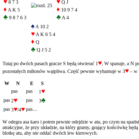
♥
♥
8 7 3
Q J
♦
♦
A K 5
10 9 7 4
♣
♣
9 8 7 6 3
A 4
♠
A 10 2
♥
A K 6 5 4
♦
Q
♣
Q J 5 2
♥
Tutaj po dwóch pasach gracze S będą otwierać 1
, W spasuje, a N p
♥
pozostałych miltonów wątpliwa. Część pewnie wyhamuje w 3
– w k
W
N
E
S
♥
pas
pas
1
♥
♣
pas
pas
2
3
♥
♥
pas
pas…
3
/4
W odegra asa karo i potem pewnie odejdzie w atu, po czym na spadni
atrakcyjne, że przy układzie, na który gramy, grający końcówkę będą 
blotkę atu, aby nie oddać dwóch lew kierowych.