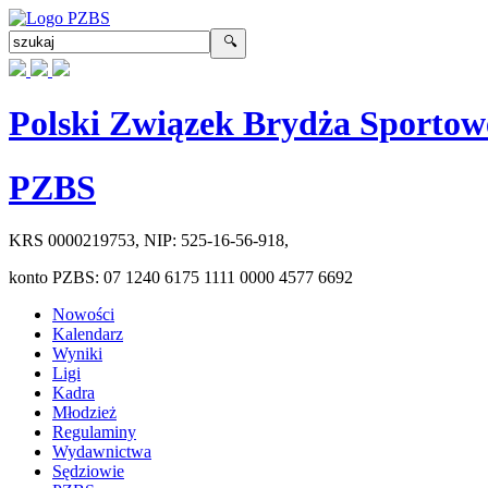
Polski Związek Brydża Sportow
PZBS
KRS
0000219753
, NIP:
525-16-56-918
,
konto PZBS:
07 1240 6175 1111 0000 4577 6692
Nowości
Kalendarz
Wyniki
Ligi
Kadra
Młodzież
Regulaminy
Wydawnictwa
Sędziowie