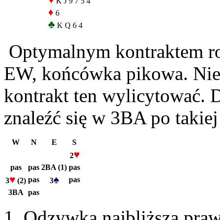
♥
K J 9 7 5 4
♦
6
♣
K Q 6 4
Optymalnym kontraktem rozd
EW, końcówka pikowa. Nie 
kontrakt ten wylicytować.
znaleźć się w 3BA po takiej 
W
N
E
S
♥
2
pas
pas
2BA (1)
pas
♥
♠
pas
pas
3
(2)
3
3BA
pas
Odzywka najbliższa praw