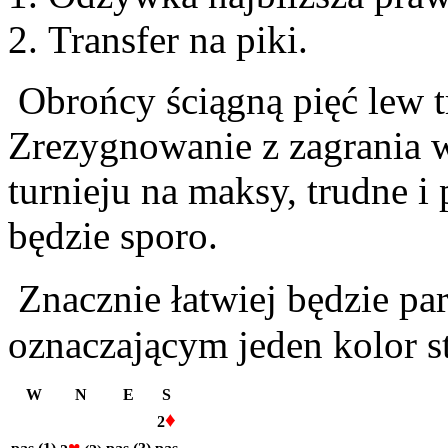
Transfer na piki.
Obrońcy ściągną pięć lew tr
Zrezygnowanie z zagrania w
turnieju na maksy, trudne i
będzie sporo.
Znacznie łatwiej będzie pa
oznaczającym jeden kolor st
W
N
E
S
♦
2