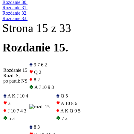
Rozdanie 30.
Rozdanie 31.
Rozdanie 32.
Rozdanie 33.
Strona 15 z 33
Rozdanie 15.
♠
9 7 6 2
Rozdanie 15
♥
Q 2
Rozd. S,
♦
8 2
po partii: NS
♣
A J 10 9 8
♠
♠
A K J 10 4
Q 5
♥
♥
3
A 10 8 6
♦
♦
J 10 7 4 3
A K Q 9 5
♣
♣
5 3
7 2
♠
8 3