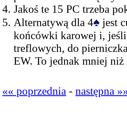
Jakoś te 15 PC trzeba po
♠
Alternatywą dla 4
jest c
końcówki karowej i, jeśl
treflowych, do pierniczk
EW. To jednak mniej niż 
«« poprzednia
-
następna »