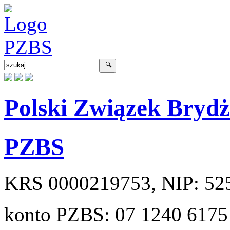
Polski Związek Bryd
PZBS
KRS
0000219753
, NIP:
52
konto PZBS:
07 1240 6175