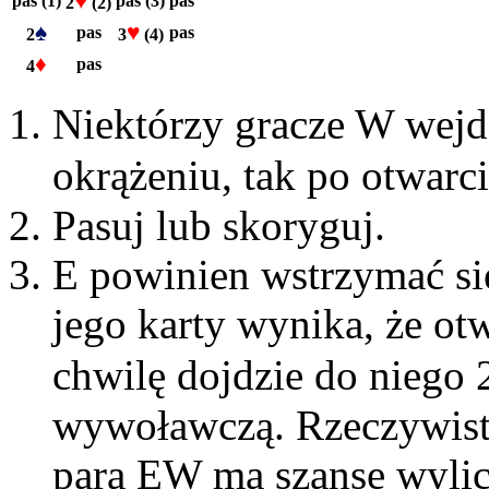
♥
pas (1)
pas (3)
pas
2
(2)
♠
♥
pas
pas
2
3
(4)
♦
pas
4
Niektórzy gracze W wejdą
okrążeniu, tak po otwarc
Pasuj lub skoryguj.
E powinien wstrzymać się
jego karty wynika, że ot
chwilę dojdzie do niego 
wywoławczą. Rzeczywistoś
para EW ma szansę wyli