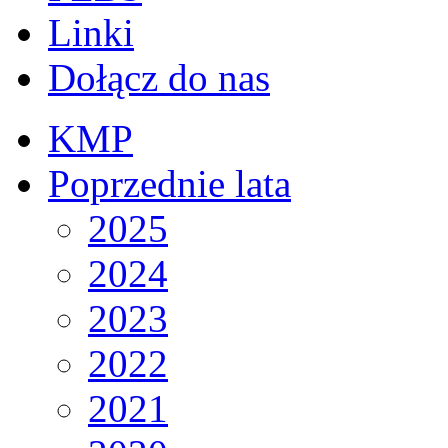
Linki
Dołącz do nas
KMP
Poprzednie lata
2025
2024
2023
2022
2021