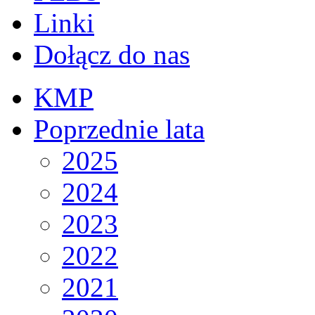
Linki
Dołącz do nas
KMP
Poprzednie lata
2025
2024
2023
2022
2021