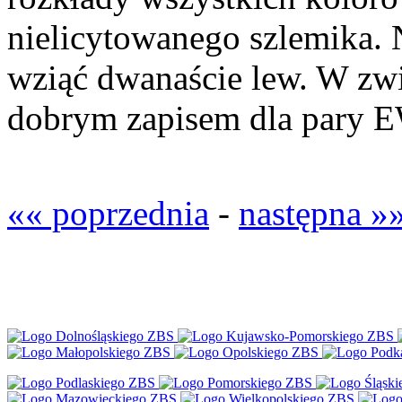
nielicytowanego szlemika. 
wziąć dwanaście lew. W zw
dobrym zapisem dla pary E
«« poprzednia
-
następna »