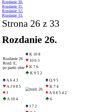
Rozdanie 30.
Rozdanie 31.
Rozdanie 32.
Rozdanie 33.
Strona 26 z 33
Rozdanie 26.
♠
K 10 8
Rozdanie 26
♥
10 6 3
Rozd. E,
♦
K 7 6
po partii: obie
♣
K 9 5 2
♠
♠
A 6 4 3
Q 9 5
♥
♥
A J 9 8 5
K 7 4
♦
♦
J
A 9 8 5 4 2
♣
♣
A 10 4
6
♠
J 7 2