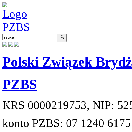
Polski Związek Bryd
PZBS
KRS
0000219753
, NIP:
52
konto PZBS:
07 1240 6175