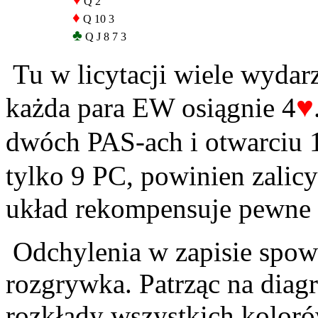
♥
Q 2
♦
Q 10 3
♣
Q J 8 7 3
Tu w licytacji wiele wydar
♥
każda para EW osiągnie 4
dwóch PAS-ach i otwarciu 
tylko 9 PC, powinien zalic
układ rekompensuje pewne
Odchylenia w zapisie spo
rozgrywka. Patrząc na diag
rozkłady wszystkich koloró