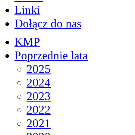
Linki
Dołącz do nas
KMP
Poprzednie lata
2025
2024
2023
2022
2021