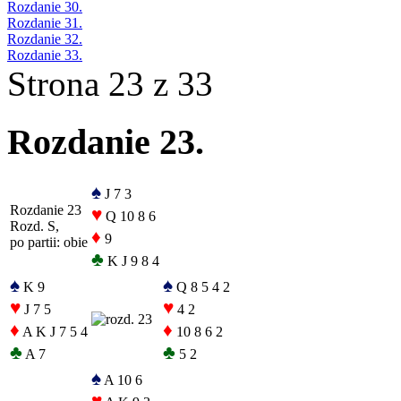
Rozdanie 30.
Rozdanie 31.
Rozdanie 32.
Rozdanie 33.
Strona 23 z 33
Rozdanie 23.
♠
J 7 3
Rozdanie 23
♥
Q 10 8 6
Rozd. S,
♦
9
po partii: obie
♣
K J 9 8 4
♠
♠
K 9
Q 8 5 4 2
♥
♥
J 7 5
4 2
♦
♦
A K J 7 5 4
10 8 6 2
♣
♣
A 7
5 2
♠
A 10 6