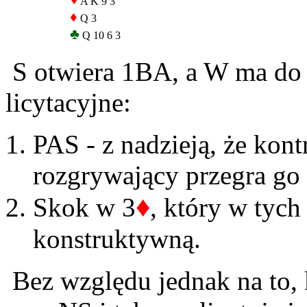
♥
A K 9 3
♦
Q 3
♣
Q 10 6 3
S otwiera 1BA, a W ma do 
licytacyjne:
PAS - z nadzieją, że kont
rozgrywający przegra go
♦
Skok w 3
, który w tych 
konstruktywną.
Bez względu jednak na to, 