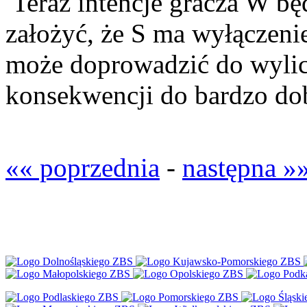
Teraz intencje gracza W bę
założyć, że S ma wyłączen
może doprowadzić do wyli
konsekwencji do bardzo dob
«« poprzednia
-
następna »