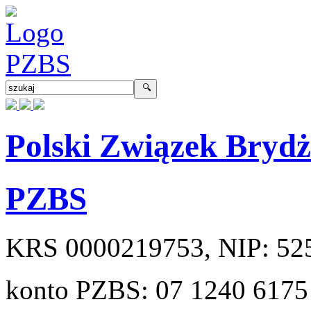
Polski Związek Bryd
PZBS
KRS
0000219753
, NIP:
52
konto PZBS:
07 1240 6175