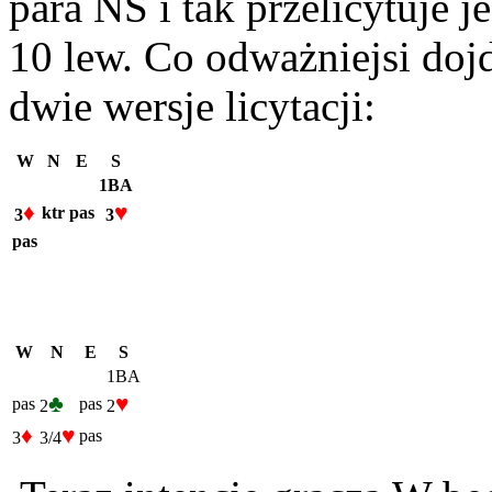
para NS i tak przelicytuje j
10 lew. Co odważniejsi doj
dwie wersje licytacji:
W
N
E
S
1BA
♦
♥
ktr
pas
3
3
pas
W
N
E
S
1BA
♣
♥
pas
pas
2
2
♦
♥
pas
3
3/4