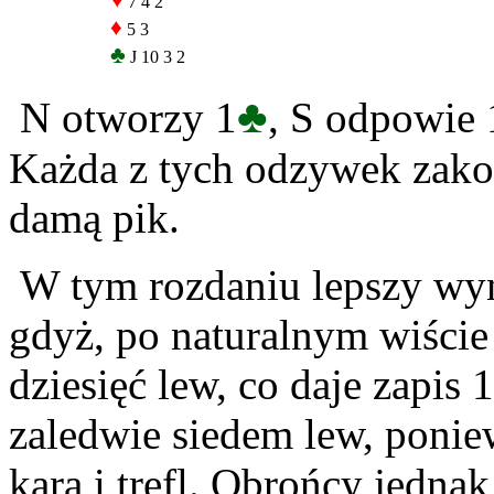
♥
7 4 2
♦
5 3
♣
J 10 3 2
♣
N otworzy 1
, S odpowie 
Każda z tych odzywek zakoń
damą pik.
W tym rozdaniu lepszy wyn
gdyż, po naturalnym wiście
dziesięć lew, co daje zapis
zaledwie siedem lew, ponie
kara i trefl. Obrońcy jednak