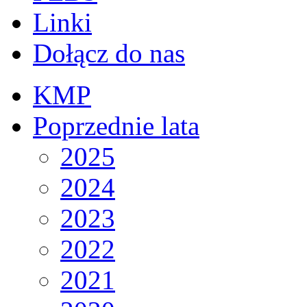
Linki
Dołącz do nas
KMP
Poprzednie lata
2025
2024
2023
2022
2021