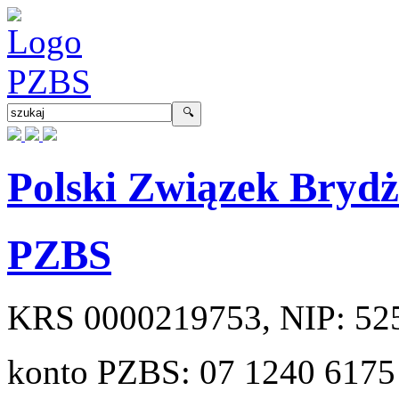
Polski Związek Bryd
PZBS
KRS
0000219753
, NIP:
52
konto PZBS:
07 1240 6175