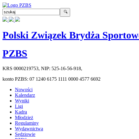
Polski Związek Brydża Sportow
PZBS
KRS
0000219753
, NIP:
525-16-56-918
,
konto PZBS:
07 1240 6175 1111 0000 4577 6692
Nowości
Kalendarz
Wyniki
Ligi
Kadra
Młodzież
Regulaminy
Wydawnictwa
Sędziowie