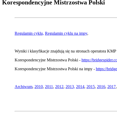
Korespondencyjne Mistrzostwa Polski
Regulamin cyklu,
Regulamin cyklu na impy
,
Wyniki i klasyfikacje znajdują się na stronach operatora KMP 
Korespondencyjne Mistrzostwa Polski -
https://bridgespider
Korespondencyjne Mistrzostwa Polski na impy -
https://brid
Archiwum
,
2010
,
2011
,
2012
,
2013,
2014
,
2015
,
2016
,
2017