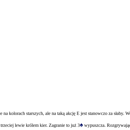
a kolorach starszych, ale na taką akcję E jest stanowczo za słaby. W
♠
rzeciej lewie królem kier. Zagranie to już 3
wypuszcza. Rozgrywający 