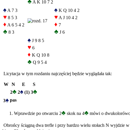
♣
A K 10 7 2
♠
♠
A 7 3
K Q 10 4 2
♥
♥
8 5 3
A J 10 4 2
♦
♦
A 6 5 4 2
7
♣
♣
8 3
J 6
♠
J 9 8 5
♥
6
♦
K Q 10 8
♣
Q 9 5 4
Licytacja w tym rozdaniu najczęściej będzie wyglądała tak:
W
N
E
S
♣
♠
♣
2
2
(1)
3
♠
pas
3
♣
♣
Wprawdzie po otwarciu 2
skok na 4
mówi o dwukolorówce n
Obrońcy ściągną dwa trefle i przy bardzo wielu stołach N wyjdzie w t