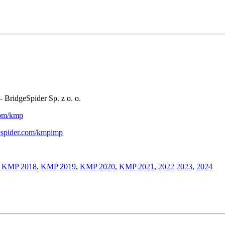
- BridgeSpider Sp. z o. o.
.com/kmp
gespider.com/kmpimp
,
KMP 2018
,
KMP 2019
,
KMP 2020
,
KMP 2021
,
2022
2023
,
2024