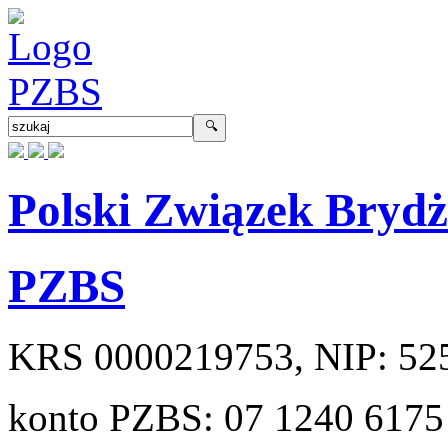
Polski Związek Bryd
PZBS
KRS
0000219753
, NIP:
52
konto PZBS:
07 1240 6175