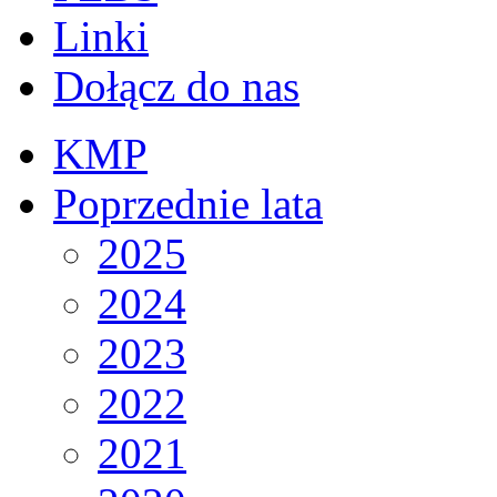
Linki
Dołącz do nas
KMP
Poprzednie lata
2025
2024
2023
2022
2021