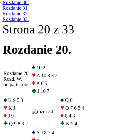
Rozdanie 30.
Rozdanie 31.
Rozdanie 32.
Rozdanie 33.
Strona 20 z 33
Rozdanie 20.
♠
10 2
Rozdanie 20
♥
A 10 8 3 2
Rozd. W,
♦
A 6 5
po partii: obie
♣
J 10 7
♠
♠
K 9 5 3
Q 6
♥
♥
K J
Q 7 6 5 4
♦
♦
J 9
8 4 3
♣
♣
Q 9 8 3 2
K 5 4
♠
A J 8 7 4