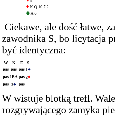
♥
9
♦
K Q 10 7 2
♣
A 6
Ciekawe, ale dość łatwe, z
zawodnika S, bo licytacja 
być identyczna:
W
N
E
S
♠
pas
pas
pas
1
♦
pas
1BA
pas
2
♠
pas
pas
2
W wistuje blotką trefl. Wale
rozgrywającego zamyka pier