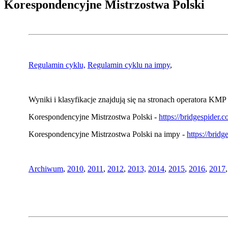
Korespondencyjne Mistrzostwa Polski
Regulamin cyklu,
Regulamin cyklu na impy
,
Wyniki i klasyfikacje znajdują się na stronach operatora KMP 
Korespondencyjne Mistrzostwa Polski -
https://bridgespider
Korespondencyjne Mistrzostwa Polski na impy -
https://brid
Archiwum
,
2010
,
2011
,
2012
,
2013,
2014
,
2015
,
2016
,
2017