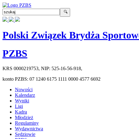
Polski Związek Brydża Sportow
PZBS
KRS
0000219753
, NIP:
525-16-56-918
,
konto PZBS:
07 1240 6175 1111 0000 4577 6692
Nowości
Kalendarz
Wyniki
Ligi
Kadra
Młodzież
Regulaminy
Wydawnictwa
Sędziowie