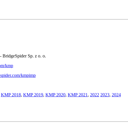
- BridgeSpider Sp. z o. o.
.com/kmp
gespider.com/kmpimp
,
KMP 2018
,
KMP 2019
,
KMP 2020
,
KMP 2021
,
2022
2023
,
2024