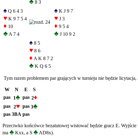
♣
8 3
♠
♠
Q 6 4 3
K J 9 7
♥
♥
K 9 7 5 4
J 3
♦
♦
10
9 5 4
♣
♣
A 7 4
J 10 9 2
♠
8 5
♥
8 6
♦
A K 8 7 2
♣
K Q 6 5
Tym razem problemem par grających w turnieju nie będzie licytacja, 
W
N
E
S
♣
♦
pas
pas
1
2
♥
♣
pas
pas
2
3
pas
3BA
pas
Przeciwko końcówce bezatutowej wistować będzie gracz E. Wyjście w 
♣
♣
ma
Kxx, a S
AD8x).