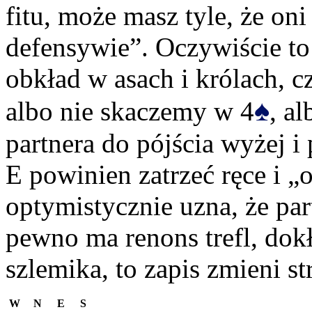
fitu, może masz tyle, że oni
defensywie”. Oczywiście to
obkład w asach i królach, cz
♠
albo nie skaczemy w 4
, a
partnera do pójścia wyżej i
E powinien zatrzeć ręce i „o
optymistycznie uzna, że par
pewno ma renons trefl, dokł
szlemika, to zapis zmieni st
W
N
E
S