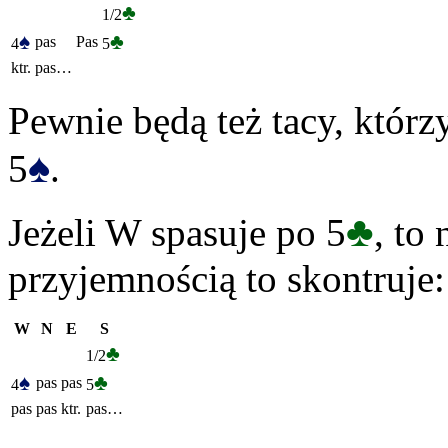
♣
1/2
♠
♣
pas
Pas
4
5
ktr.
pas…
Pewnie będą też tacy, którz
♠
5
.
♣
Jeżeli W spasuje po 5
, to
przyjemnością to skontruje:
W
N
E
S
♣
1/2
♠
♣
pas
pas
4
5
pas
pas
ktr.
pas…