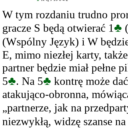
W tym rozdaniu trudno pr
♣
gracze S będą otwierać 1
(
(Wspólny Język) i W będzie
E, mimo niezłej karty, także
partner będzie miał pełne pi
♣
♣
5
. Na 5
kontrę może dać
atakująco-obronna, mówiąca
„partnerze, jak na przedpar
niezwykłą, widzę szanse na