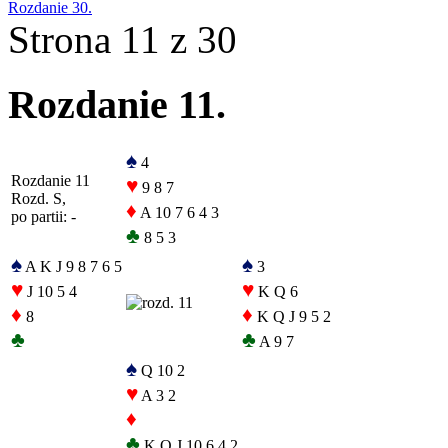
Rozdanie 30.
Strona 11 z 30
Rozdanie 11.
♠
4
Rozdanie 11
♥
9 8 7
Rozd. S,
♦
A 10 7 6 4 3
po partii: -
♣
8 5 3
♠
♠
A K J 9 8 7 6 5
3
♥
♥
J 10 5 4
K Q 6
♦
♦
8
K Q J 9 5 2
♣
♣
A 9 7
♠
Q 10 2
♥
A 3 2
♦
♣
K Q J 10 6 4 2