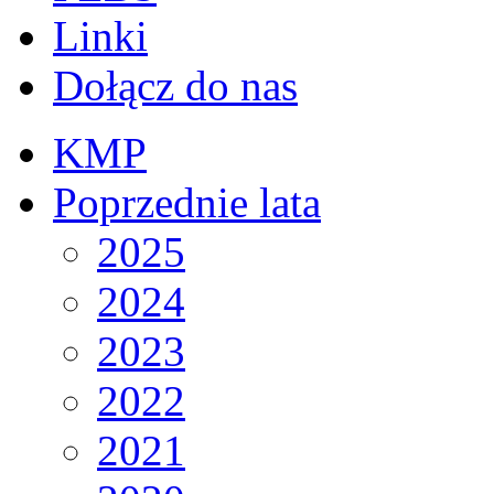
Linki
Dołącz do nas
KMP
Poprzednie lata
2025
2024
2023
2022
2021