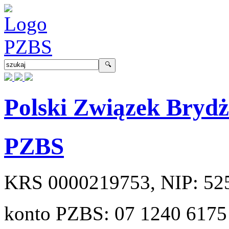
Polski Związek Bryd
PZBS
KRS
0000219753
, NIP:
52
konto PZBS:
07 1240 6175