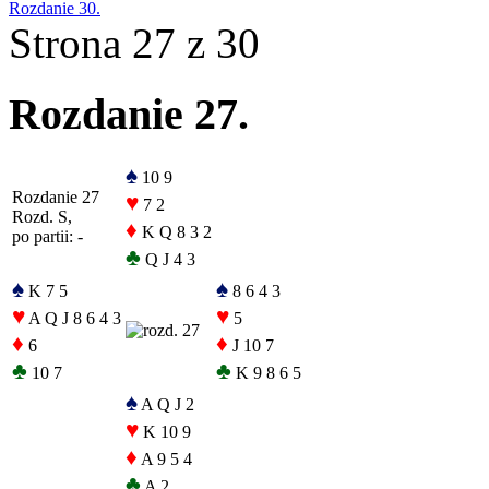
Rozdanie 30.
Strona 27 z 30
Rozdanie 27.
♠
10 9
Rozdanie 27
♥
7 2
Rozd. S,
♦
K Q 8 3 2
po partii: -
♣
Q J 4 3
♠
♠
K 7 5
8 6 4 3
♥
♥
A Q J 8 6 4 3
5
♦
♦
6
J 10 7
♣
♣
10 7
K 9 8 6 5
♠
A Q J 2
♥
K 10 9
♦
A 9 5 4
♣
A 2