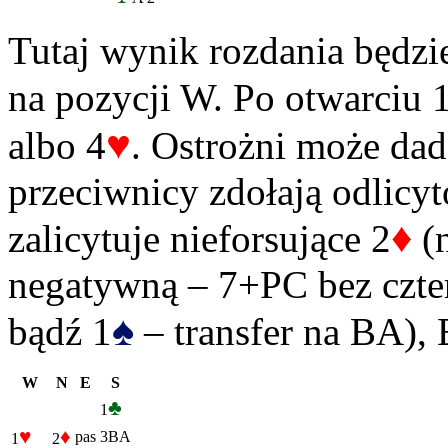
Tutaj wynik rozdania będzi
na pozycji W. Po otwarciu 
♥
albo 4
. Ostrożni może dad
przeciwnicy zdołają odlicyt
♦
zalicytuje nieforsujące 2
(n
negatywną – 7+PC bez czter
♠
bądź 1
– transfer na BA), 
W
N
E
S
♣
1
♥
♦
pas
3BA
1
2