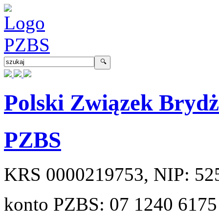
Polski Związek Bryd
PZBS
KRS
0000219753
, NIP:
52
konto PZBS:
07 1240 6175