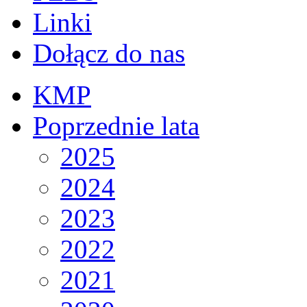
Linki
Dołącz do nas
KMP
Poprzednie lata
2025
2024
2023
2022
2021