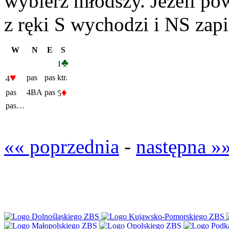
wybierz młodszy. Jeżeli pow
z ręki S wychodzi i NS zap
W
N
E
S
♣
1
♥
pas
pas
ktr.
4
♦
pas
4BA
pas
5
pas…
«« poprzednia
-
następna »