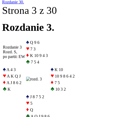
Rozdanie 30.
Strona 3 z 30
Rozdanie 3.
♠
Q 9 6
Rozdanie 3
♥
7 3
Rozd. S,
♦
K 10 9 4 3
po partii: EW
♣
7 5 4
♠
♠
A 4 3
K 10
♥
♥
A K Q J
10 9 8 6 4 2
♦
♦
A J 8 6 2
7 5
♣
♣
K
10 3 2
♠
J 8 7 5 2
♥
5
♦
Q
♣
A Q J 9 8 6