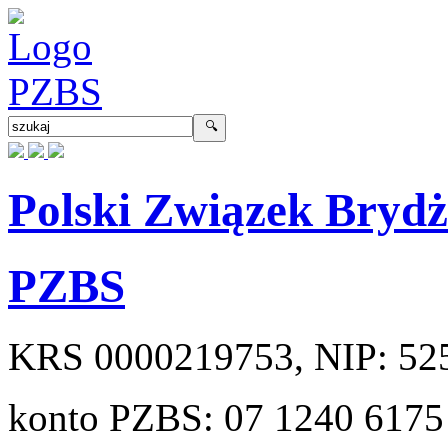
Polski Związek Bryd
PZBS
KRS
0000219753
, NIP:
52
konto PZBS:
07 1240 6175