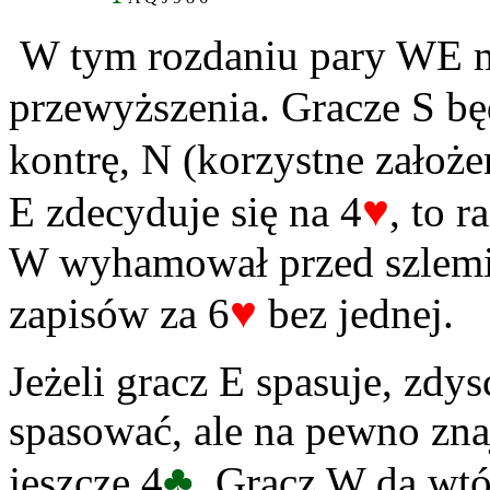
W tym rozdaniu pary WE m
przewyższenia. Gracze S bę
kontrę, N (korzystne założe
♥
E zdecyduje się na 4
, to 
W wyhamował przed szlemik
♥
zapisów za 6
bez jednej.
Jeżeli gracz E spasuje, zd
spasować, ale na pewno znaj
♣
jeszcze 4
. Gracz W da wtó