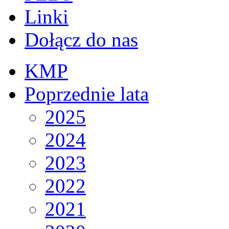
Linki
Dołącz do nas
KMP
Poprzednie lata
2025
2024
2023
2022
2021