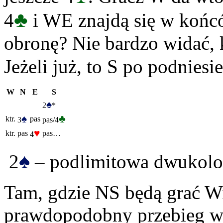
♣
4
i WE znajdą się w końc
obronę? Nie bardzo widać, k
Jeżeli już, to S po podniesi
W
N
E
S
♠
2
*
♠
♣
ktr.
pas
3
pas/4
♥
ktr.
pas
pas…
4
♠
2
– podlimitowa dwukolor
Tam, gdzie NS będą grać Wi
prawdopodobny przebieg wy