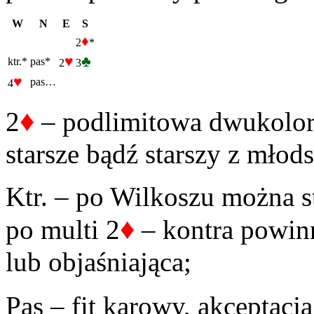
W
N
E
S
♦
2
*
♥
♣
ktr.*
pas*
2
3
♥
pas…
4
♦
2
– podlimitowa dwukoloró
starsze bądź starszy z młod
Ktr. – po Wilkoszu można s
♦
po multi 2
– kontra powin
lub objaśniająca;
Pas – fit karowy, akceptacja