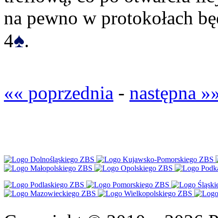
na pewno w protokołach bę
♠
4
.
«« poprzednia
-
następna »