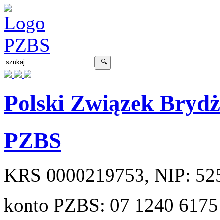
Polski Związek Bryd
PZBS
KRS
0000219753
, NIP:
52
konto PZBS:
07 1240 6175