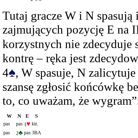
Tutaj gracze W i N spasują
zajmujących pozycję E na II
korzystnych nie zdecyduje s
kontrę – ręka jest zdecydo
♠
4
, W spasuje, N zalicytuje
szansę zgłosić końcówkę be
to, co uważam, że wygram”
W
N
E
S
♥
pas
pas
ktr.
1
♣
pas
pas
3BA
2