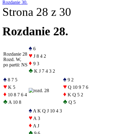
Rozdanie 30.
Strona 28 z 30
Rozdanie 28.
♠
6
Rozdanie 28
♥
J 8 4 2
Rozd. W,
♦
9 3
po partii: NS
♣
K J 7 4 3 2
♠
♠
8 7 5
9 2
♥
♥
K 5
Q 10 9 7 6
♦
♦
10 8 7 6 4
K Q 5 2
♣
♣
A 10 8
Q 5
♠
A K Q J 10 4 3
♥
A 3
♦
A J
♣
9 6