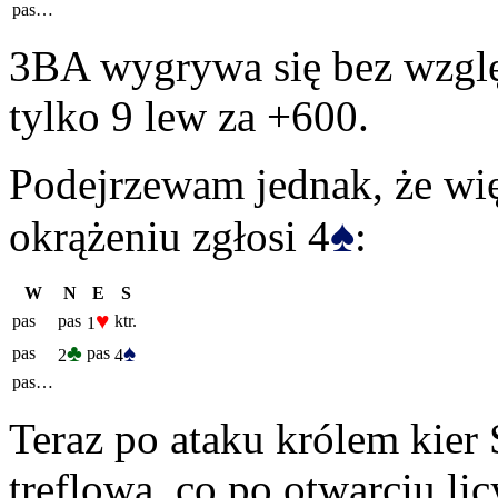
pas…
3BA wygrywa się bez względu
tylko 9 lew za +600.
Podejrzewam jednak, że wi
♠
okrążeniu zgłosi 4
:
W
N
E
S
♥
pas
pas
ktr.
1
♣
♠
pas
pas
2
4
pas…
Teraz po ataku królem kier 
treflową, co po otwarciu lic