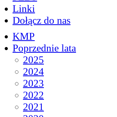
Linki
Dołącz do nas
KMP
Poprzednie lata
2025
2024
2023
2022
2021