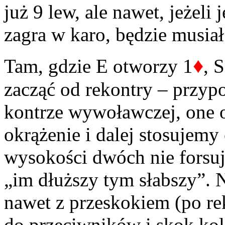
już 9 lew, ale nawet, jeżel
zagra w karo, będzie musiał 
♦
Tam, gdzie E otworzy 1
, 
zacząć od rekontry – przyp
kontrze wywoławczej, one o
okrążenie i dalej stosujemy
wysokości dwóch nie forsuje,
„im dłuższy tym słabszy”. N
nawet z przeskokiem (po re
do przeciwników i skok kol