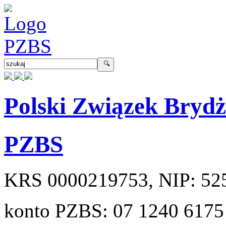
Polski Związek Bryd
PZBS
KRS
0000219753
, NIP:
52
konto PZBS:
07 1240 6175