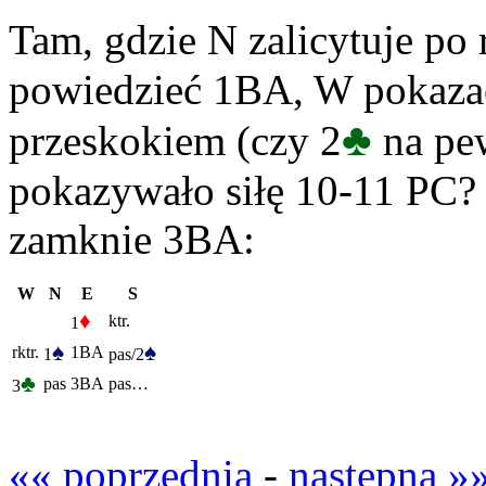
Tam, gdzie N zalicytuje po 
powiedzieć 1BA, W pokazać 
♣
przeskokiem (czy 2
na pew
pokazywało siłę 10-11 PC? –
zamknie 3BA:
W
N
E
S
♦
ktr.
1
♠
♠
rktr.
1BA
1
pas/2
♣
pas
3BA
pas…
3
«« poprzednia
-
następna »