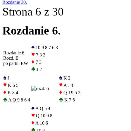
Rozdanie 30.
Strona 6 z 30
Rozdanie 6.
♠
10 9 8 7 6 3
Rozdanie 6
♥
7 3 2
Rozd. E,
♦
7 3
po partii: EW
♣
J 2
♠
♠
J
K 2
♥
♥
K 6 5
A J 4
♦
♦
K 8 4
Q J 9 5 2
♣
♣
A Q 9 8 6 4
K 7 5
♠
A Q 5 4
♥
Q 10 9 8
♦
A 10 6
♣
10 3