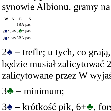
synowie Albionu, gramy n
W
N
E
S
1BA
pas
♠
♣
pas
pas
2
*
3
*
♠
pas
3BA
pas…
3
*
♠
2
– trefle; u tych, co grają
będzie musiał zalicytować 
zalicytowane przez W wyjaś
♣
3
– minimum;
♠
♣
3
– krótkość pik, 6+
, fo