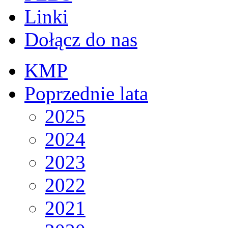
Linki
Dołącz do nas
KMP
Poprzednie lata
2025
2024
2023
2022
2021