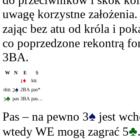
uwagę korzystne założenia
zając bez atu od króla i po
co poprzedzone rekontrą for
3BA.
W
N
E
S
♦
ktr.
1
♠
rktr.
2BA
pas*
2
♣
pas
3BA
pas…
3
♠
Pas – na pewno 3
jest wch
♣
wtedy WE mogą zagrać 5