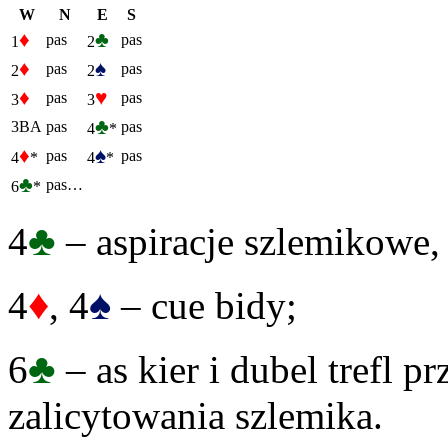
W
N
E
S
♦
♣
pas
pas
1
2
♦
♠
pas
pas
2
2
♦
♥
pas
pas
3
3
♣
3BA
pas
pas
4
*
♦
♠
pas
pas
4
*
4
*
♣
pas…
6
*
♣
4
– aspiracje szlemikowe,
♦
♠
4
, 4
– cue bidy;
♣
6
– as kier i dubel trefl 
zalicytowania szlemika.