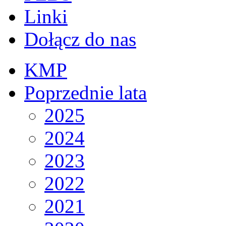
Linki
Dołącz do nas
KMP
Poprzednie lata
2025
2024
2023
2022
2021