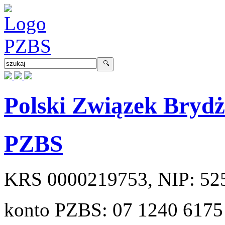
Polski Związek Bryd
PZBS
KRS
0000219753
, NIP:
52
konto PZBS:
07 1240 6175