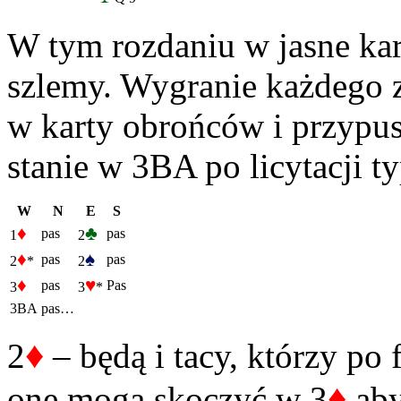
W tym rozdaniu w jasne kar
szlemy. Wygranie każdego 
w karty obrońców i przypu
stanie w 3BA po licytacji t
W
N
E
S
♦
♣
pas
pas
1
2
♦
♠
pas
pas
2
*
2
♦
♥
pas
Pas
3
3
*
3BA
pas…
♦
2
– będą i tacy, którzy po
♦
one mogą skoczyć w 3
aby