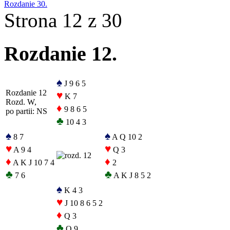
Rozdanie 30.
Strona 12 z 30
Rozdanie 12.
♠
J 9 6 5
Rozdanie 12
♥
K 7
Rozd. W,
♦
9 8 6 5
po partii: NS
♣
10 4 3
♠
♠
8 7
A Q 10 2
♥
♥
A 9 4
Q 3
♦
♦
A K J 10 7 4
2
♣
♣
7 6
A K J 8 5 2
♠
K 4 3
♥
J 10 8 6 5 2
♦
Q 3
♣
Q 9