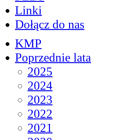
Linki
Dołącz do nas
KMP
Poprzednie lata
2025
2024
2023
2022
2021