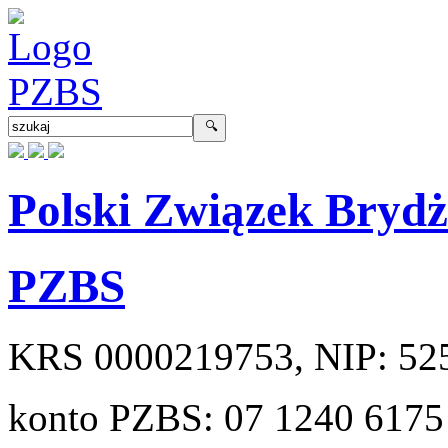
Polski Związek Bryd
PZBS
KRS
0000219753
, NIP:
52
konto PZBS:
07 1240 6175