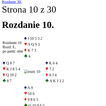
Rozdanie 30.
Strona 10 z 30
Rozdanie 10.
♠
J 10 5 3 2
Rozdanie 10
♥
A Q 9 3
Rozd. E,
♦
K 7 3
po partii: obie
♣
4
♠
♠
Q 8 7
K 6 4
♥
♥
K J 8 5 4
7 2
♦
♦
Q 10 2
A J 4
♣
♣
8 7
A K J 3 2
♠
A 9
♥
10 6
♦
9 8 6 5
♣
Q 10 9 6 5