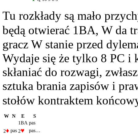
Tu rozkłady są mało przych
będą otwierać 1BA, W da tra
gracz W stanie przed dylem
Wydaje się że tylko 8 PC i
skłaniać do rozwagi, zwłasz
sztuka brania zapisów i pr
stołów kontraktem końcowy
W
N
E
S
1BA
pas
♦
♥
pas
pas…
2
2