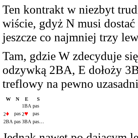
Ten kontrakt w niezbyt tru
wiście, gdyż N musi dostać p
jeszcze co najmniej trzy le
Tam, gdzie W zdecyduje si
odzywką 2BA, E dołoży 3BA
treflowy na pewno uzasadnia
W
N
E
S
1BA
pas
♦
♥
pas
pas
2
2
2BA
pas
3BA
pas…
Jednak nawet po dającym le