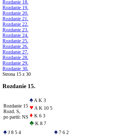
Rozdanie 18.
Rozdanie 19.
Rozdanie 20.
Rozdanie 21.
Rozdanie 22.
Rozdanie 23.
Rozdanie 24.
Rozdanie 25.
Rozdanie 26.
Rozdanie 27.
Rozdanie 28.
Rozdanie 29.
Rozdanie 30.
Strona 15 z 30
Rozdanie 15.
♠
A K 3
Rozdanie 15
♥
A K 10 5
Rozd. S,
♦
K 6 3
po partii: NS
♣
K 8 7
♠
♠
J 8 5 4
7 6 2