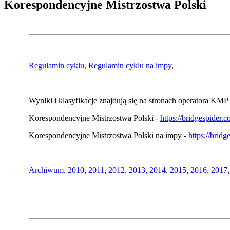
Korespondencyjne Mistrzostwa Polski
Regulamin cyklu,
Regulamin cyklu na impy
,
Wyniki i klasyfikacje znajdują się na stronach operatora KMP 
Korespondencyjne Mistrzostwa Polski -
https://bridgespider
Korespondencyjne Mistrzostwa Polski na impy -
https://brid
Archiwum
,
2010
,
2011
,
2012
,
2013,
2014
,
2015
,
2016
,
2017