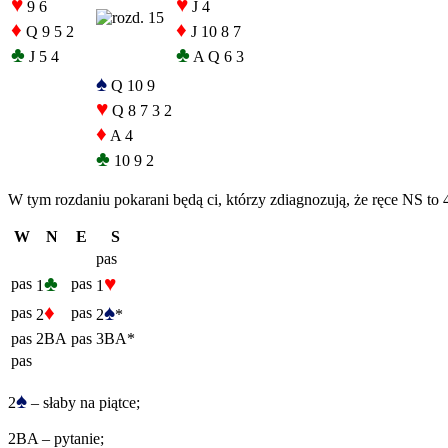
♥
♥
9 6
J 4
♦
♦
Q 9 5 2
J 10 8 7
♣
♣
J 5 4
A Q 6 3
♠
Q 10 9
♥
Q 8 7 3 2
♦
A 4
♣
10 9 2
W tym rozdaniu pokarani będą ci, którzy zdiagnozują, że ręce NS to 
W
N
E
S
pas
♣
♥
pas
pas
1
1
♦
♠
pas
pas
2
2
*
pas
2BA
pas
3BA*
pas
♠
2
– słaby na piątce;
2BA – pytanie;