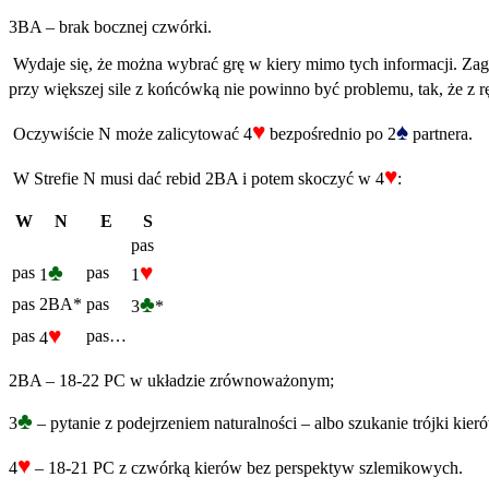
3BA – brak bocznej czwórki.
Wydaje się, że można wybrać grę w kiery mimo tych informacji. Zag
przy większej sile z końcówką nie powinno być problemu, tak, że z
♥
♠
Oczywiście N może zalicytować 4
bezpośrednio po 2
partnera.
♥
W Strefie N musi dać rebid 2BA i potem skoczyć w 4
:
W
N
E
S
pas
♣
♥
pas
pas
1
1
♣
pas
2BA*
pas
3
*
♥
pas
pas…
4
2BA – 18-22 PC w układzie zrównoważonym;
♣
3
– pytanie z podejrzeniem naturalności – albo szukanie trójki kierów
♥
4
– 18-21 PC z czwórką kierów bez perspektyw szlemikowych.