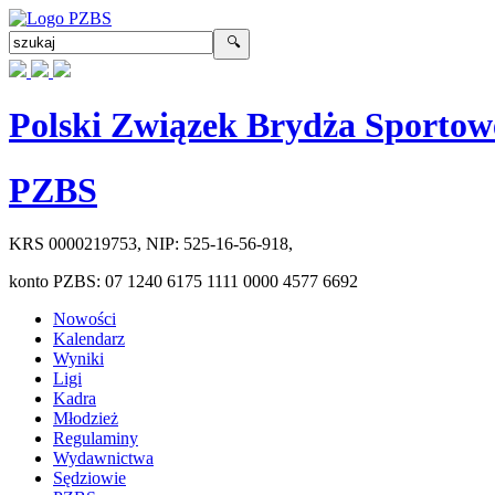
Polski Związek Brydża Sportow
PZBS
KRS
0000219753
, NIP:
525-16-56-918
,
konto PZBS:
07 1240 6175 1111 0000 4577 6692
Nowości
Kalendarz
Wyniki
Ligi
Kadra
Młodzież
Regulaminy
Wydawnictwa
Sędziowie