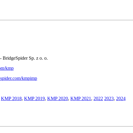
- BridgeSpider Sp. z o. o.
.com/kmp
gespider.com/kmpimp
,
KMP 2018
,
KMP 2019
,
KMP 2020
,
KMP 2021
,
2022
2023
,
2024