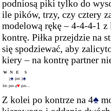
podniosą piki tylko do wyso
ile pików, trzy, czy cztery 
modelową rękę – 4-4-4-1 z k
kontrę. Piłka przejdzie na s
się spodziewać, aby zalicy
kiery – na kontrę partner n
W
N
E
S
♠
♠
pas
2
3
♥
ktr.
pas
pas…
4
♠
Z kolei po kontrze na 4
mo