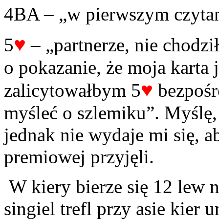
4BA – „w pierwszym czytan
♥
5
– „partnerze, nie chodzi
o pokazanie, że moja karta j
♥
zalicytowałbym 5
bezpośr
myśleć o szlemiku”. Myślę,
jednak nie wydaje mi się, a
premiowej przyjęli.
W kiery bierze się 12 lew 
singiel trefl przy asie kier