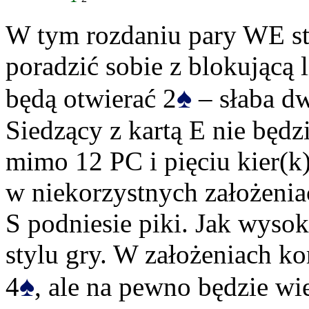
W tym rozdaniu pary WE st
poradzić sobie z blokującą 
♠
będą otwierać 2
– słaba dw
Siedzący z kartą E nie będz
mimo 12 PC i pięciu kier(k
w niekorzystnych założenia
S podniesie piki. Jak wysok
stylu gry. W założeniach k
♠
4
, ale na pewno będzie wie