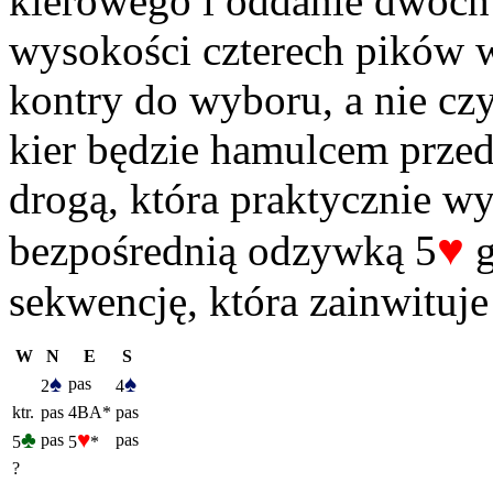
kierowego i oddanie dwóch
wysokości czterech pików w
kontry do wyboru, a nie cz
kier będzie hamulcem przed
drogą, która praktycznie wy
♥
bezpośrednią odzywką 5
g
sekwencję, która zainwituje
W
N
E
S
♠
♠
pas
2
4
ktr.
pas
4BA*
pas
♣
♥
pas
pas
5
5
*
?