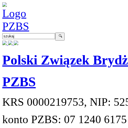
Polski Związek Bryd
PZBS
KRS
0000219753
, NIP:
52
konto PZBS:
07 1240 6175