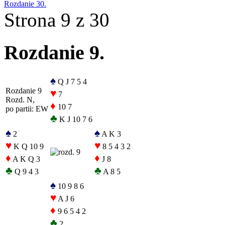
Rozdanie 30.
Strona 9 z 30
Rozdanie 9.
♠
Q J 7 5 4
Rozdanie 9
♥
7
Rozd. N,
♦
10 7
po partii: EW
♣
K J 10 7 6
♠
♠
2
A K 3
♥
♥
K Q 10 9
8 5 4 3 2
♦
♦
A K Q 3
J 8
♣
♣
Q 9 4 3
A 8 5
♠
10 9 8 6
♥
A J 6
♦
9 6 5 4 2
♣
2