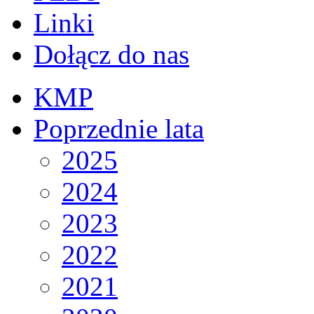
Linki
Dołącz do nas
KMP
Poprzednie lata
2025
2024
2023
2022
2021