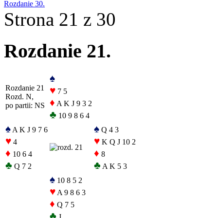
Rozdanie 30.
Strona 21 z 30
Rozdanie 21.
♠
Rozdanie 21
♥
7 5
Rozd. N,
♦
A K J 9 3 2
po partii: NS
♣
10 9 8 6 4
♠
♠
A K J 9 7 6
Q 4 3
♥
♥
4
K Q J 10 2
♦
♦
10 6 4
8
♣
♣
Q 7 2
A K 5 3
♠
10 8 5 2
♥
A 9 8 6 3
♦
Q 7 5
♣
J