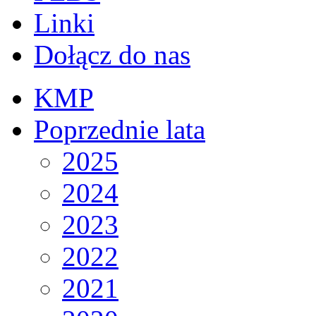
Linki
Dołącz do nas
KMP
Poprzednie lata
2025
2024
2023
2022
2021