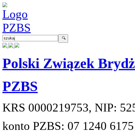
Polski Związek Bryd
PZBS
KRS
0000219753
, NIP:
52
konto PZBS:
07 1240 6175