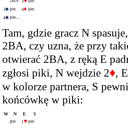
♥
2BA
pas
3
♠
♦
pas
pas
3
4
♠
pas…
4
Tam, gdzie gracz N spasuje,
2BA, czy uzna, że przy takie
otwierać 2BA, z ręką E pad
♦
zgłosi piki, N wejdzie 2
, 
w kolorze partnera, S pewni
końcówkę w piki:
W
N
E
S
♥
pas
pas
1