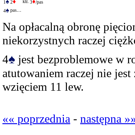
♠
♦
♦
ktr.
1
2
3
/pas
♠
pas…
4
Na opłacalną obronę pięcio
niekorzystnych raczej cięż
♠
4
jest bezproblemowe w ro
atutowaniem raczej nie jest 
wzięciem 11 lew.
«« poprzednia
-
następna »