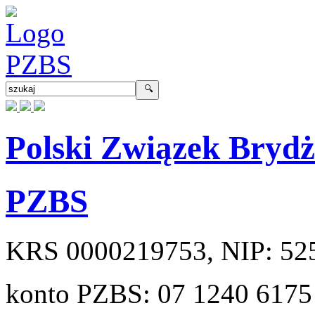
Polski Związek Bryd
PZBS
KRS
0000219753
, NIP:
52
konto PZBS:
07 1240 6175