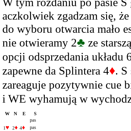
W tym rozdaniu po pasie S 
aczkolwiek zgadzam się, że 
do wyboru otwarcia mało es
♣
nie otwieramy 2
ze starszą
opcji odsprzedania układu 6
♦
zapewne da Splintera 4
. S
zareaguje pozytywnie cue 
i WE wyhamują w wychodzą
W
N
E
S
pas
♥
♦
♦
pas
1
2
4