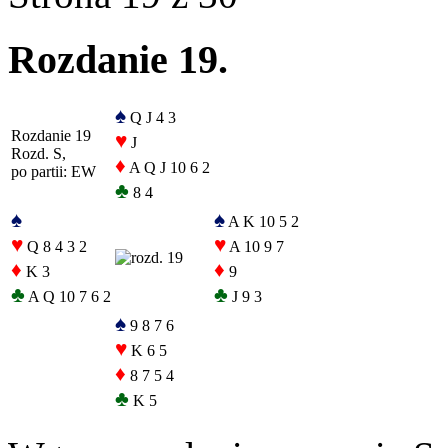
Rozdanie 19.
♠
Q J 4 3
Rozdanie 19
♥
J
Rozd. S,
♦
A Q J 10 6 2
po partii: EW
♣
8 4
♠
♠
A K 10 5 2
♥
♥
Q 8 4 3 2
A 10 9 7
♦
♦
K 3
9
♣
♣
A Q 10 7 6 2
J 9 3
♠
9 8 7 6
♥
K 6 5
♦
8 7 5 4
♣
K 5