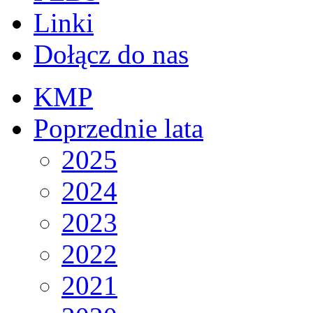
Linki
Dołącz do nas
KMP
Poprzednie lata
2025
2024
2023
2022
2021