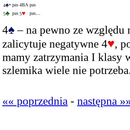
♠
pas
4BA
pas
4
*
♣
♥
pas
pas…
5
5
♠
4
– na pewno ze względu n
♥
zalicytuje negatywne 4
, p
mamy zatrzymania I klasy 
szlemika wiele nie potrzeba
«« poprzednia
-
następna »