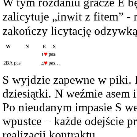
W tym rozdaniu gracze E bę
zalicytuje „inwit z fitem” 
zakończy licytację odzywką
W
N
E
S
♥
pas
1
♥
2BA
pas
pas…
4
S wyjdzie zapewne w piki.
dziesiątki. N weźmie asem 
Po nieudanym impasie S weź
wpustce – każde odejście 
realizacji kontraktu.