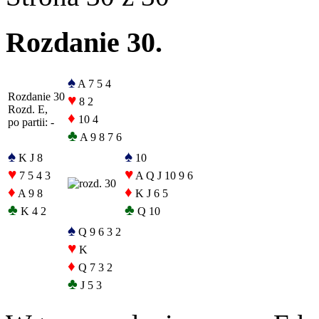
Rozdanie 30.
♠
A 7 5 4
Rozdanie 30
♥
8 2
Rozd. E,
♦
10 4
po partii: -
♣
A 9 8 7 6
♠
♠
K J 8
10
♥
♥
7 5 4 3
A Q J 10 9 6
♦
♦
A 9 8
K J 6 5
♣
♣
K 4 2
Q 10
♠
Q 9 6 3 2
♥
K
♦
Q 7 3 2
♣
J 5 3