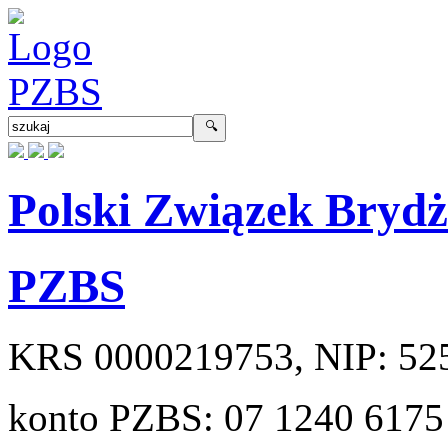
Polski Związek Bryd
PZBS
KRS
0000219753
, NIP:
52
konto PZBS:
07 1240 6175