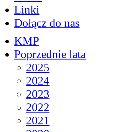
Linki
Dołącz do nas
KMP
Poprzednie lata
2025
2024
2023
2022
2021