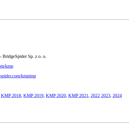
- BridgeSpider Sp. z o. o.
.com/kmp
gespider.com/kmpimp
,
KMP 2018
,
KMP 2019
,
KMP 2020
,
KMP 2021
,
2022
2023
,
2024