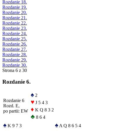
Rozdanie 18.
Rozdanie 19.
Rozdanie 20.
Rozdanie 21.
Rozdanie 22.
Rozdanie 23.
Rozdanie 24.
Rozdanie 25.
Rozdanie 26.
Rozdanie 27.
Rozdanie 28.
Rozdanie 29.
Rozdanie 30.
Strona 6 z 30
Rozdanie 6.
♠
2
Rozdanie 6
♥
J 5 4 3
Rozd. E,
♦
K Q 8 3 2
po partii: EW
♣
8 6 4
♠
♠
K 9 7 3
A Q 8 6 5 4