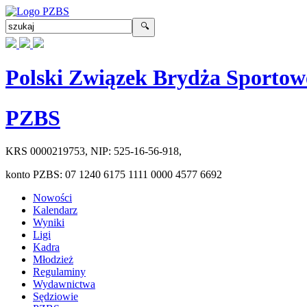
Polski Związek Brydża Sportow
PZBS
KRS
0000219753
, NIP:
525-16-56-918
,
konto PZBS:
07 1240 6175 1111 0000 4577 6692
Nowości
Kalendarz
Wyniki
Ligi
Kadra
Młodzież
Regulaminy
Wydawnictwa
Sędziowie