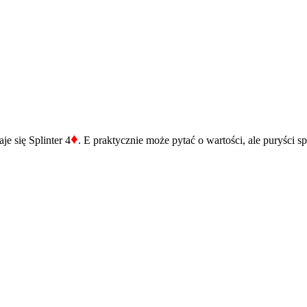
♦
je się Splinter 4
. E praktycznie może pytać o wartości, ale puryści 