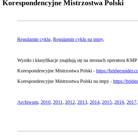
Korespondencyjne Mistrzostwa Polski
Regulamin cyklu,
Regulamin cyklu na impy
,
Wyniki i klasyfikacje znajdują się na stronach operatora KMP 
Korespondencyjne Mistrzostwa Polski -
https://bridgespider
Korespondencyjne Mistrzostwa Polski na impy -
https://brid
Archiwum
,
2010
,
2011
,
2012
,
2013,
2014
,
2015
,
2016
,
2017