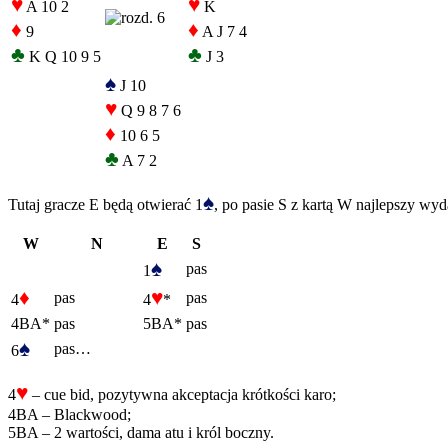
♥
♥
A 10 2
K
♦
♦
9
A J 7 4
♣
♣
K Q 10 9 5
J 3
♠
J 10
♥
Q 9 8 7 6
♦
10 6 5
♣
A 7 2
♠
Tutaj gracze E będą otwierać 1
, po pasie S z kartą W najlepszy wyda
W
N
E
S
♠
pas
1
♦
♥
pas
pas
4
4
*
4BA*
pas
5BA*
pas
♠
pas…
6
♥
4
– cue bid, pozytywna akceptacja krótkości karo;
4BA – Blackwood;
5BA – 2 wartości, dama atu i król boczny.