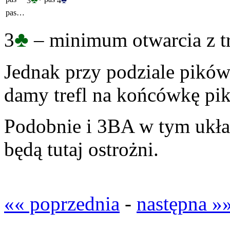
3
*
4
pas…
♣
3
– minimum otwarcia z tr
Jednak przy podziale pikó
damy trefl na końcówkę pik
Podobnie i 3BA w tym układz
będą tutaj ostrożni.
«« poprzednia
-
następna »