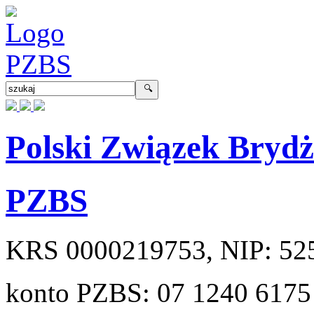
Polski Związek Bryd
PZBS
KRS
0000219753
, NIP:
52
konto PZBS:
07 1240 6175