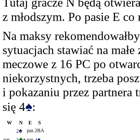
Tutaj gracze N będą otwier
z młodszym. Po pasie E co 
Na maksy rekomendowałbym
sytuacjach stawiać na małe
meczowe z 16 PC po otwarc
niekorzystnych, trzeba po
i pokazaniu przez partnera t
♠
się 4
:
W
N
E
S
♠
pas
2BA
2
♣
♠
pas
pas