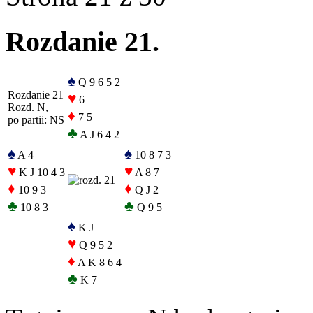
Rozdanie 21.
♠
Q 9 6 5 2
Rozdanie 21
♥
6
Rozd. N,
♦
7 5
po partii: NS
♣
A J 6 4 2
♠
♠
A 4
10 8 7 3
♥
♥
K J 10 4 3
A 8 7
♦
♦
10 9 3
Q J 2
♣
♣
10 8 3
Q 9 5
♠
K J
♥
Q 9 5 2
♦
A K 8 6 4
♣
K 7