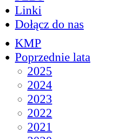
Linki
Dołącz do nas
KMP
Poprzednie lata
2025
2024
2023
2022
2021