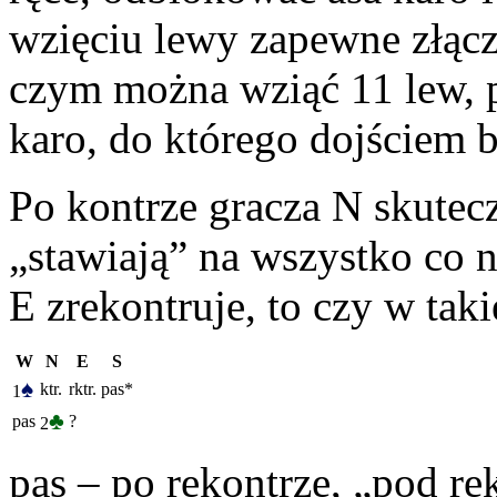
wzięciu lewy zapewne złączy
czym można wziąć 11 lew, pr
karo, do którego dojściem bę
Po kontrze gracza N skutec
„stawiają” na wszystko co n
E zrekontruje, to czy w tak
W
N
E
S
♠
ktr.
rktr.
pas*
1
♣
pas
?
2
pas – po rekontrze, „pod ręk