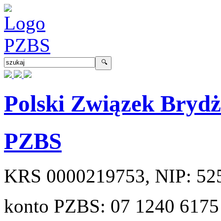
Polski Związek Bryd
PZBS
KRS
0000219753
, NIP:
52
konto PZBS:
07 1240 6175