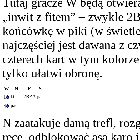
Tutaj gracze W będą otwier
„inwit z fitem” – zwykle 2
końcówkę w piki (w świetle
najczęściej jest dawana z 
czterech kart w tym kolorze
tylko ułatwi obronę.
W
N
E
S
♠
ktr.
2BA*
pas
1
♠
pas…
4
N zaatakuje damą trefl, ro
ręce, odblokować asa karo i 