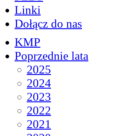
Linki
Dołącz do nas
KMP
Poprzednie lata
2025
2024
2023
2022
2021