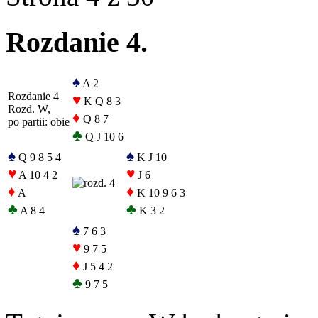
Rozdanie 4.
♠
A 2
Rozdanie 4
♥
K Q 8 3
Rozd. W,
♦
Q 8 7
po partii: obie
♣
Q J 10 6
♠
♠
Q 9 8 5 4
K J 10
♥
♥
A 10 4 2
J 6
♦
♦
A
K 10 9 6 3
♣
♣
A 8 4
K 3 2
♠
7 6 3
♥
9 7 5
♦
J 5 4 2
♣
9 7 5