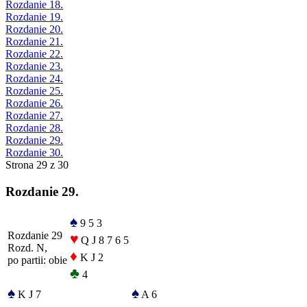
Rozdanie 18.
Rozdanie 19.
Rozdanie 20.
Rozdanie 21.
Rozdanie 22.
Rozdanie 23.
Rozdanie 24.
Rozdanie 25.
Rozdanie 26.
Rozdanie 27.
Rozdanie 28.
Rozdanie 29.
Rozdanie 30.
Strona 29 z 30
Rozdanie 29.
♠
9 5 3
Rozdanie 29
♥
Q J 8 7 6 5
Rozd. N,
♦
K J 2
po partii: obie
♣
4
♠
♠
K J 7
A 6