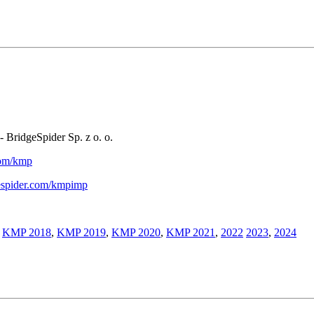
- BridgeSpider Sp. z o. o.
.com/kmp
gespider.com/kmpimp
,
KMP 2018
,
KMP 2019
,
KMP 2020
,
KMP 2021
,
2022
2023
,
2024