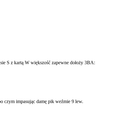
asie S z kartą W większość zapewne dołoży 3BA:
 po czym impasując damę pik weźmie 9 lew.