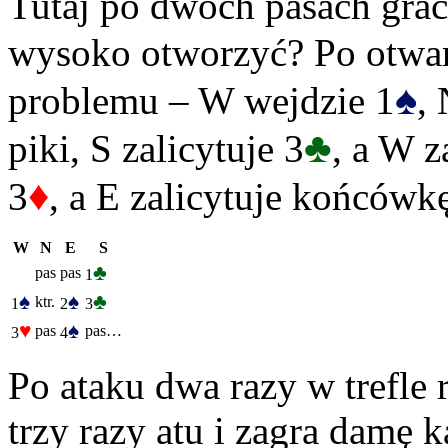
Tutaj po dwóch pasach grac
wysoko otworzyć? Po otwar
♠
problemu – W wejdzie 1
,
♣
piki, S zalicytuje 3
, a W 
♦
3
, a E zalicytuje końcówk
W
N
E
S
♣
pas
pas
1
♠
♠
♣
ktr.
1
2
3
♥
♠
pas
pas…
3
4
Po ataku dwa razy w trefle 
trzy razy atu i zagra damę k