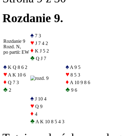
Rozdanie 9.
♠
7 3
Rozdanie 9
♥
J 7 4 2
Rozd. N,
♦
K J 5 2
po partii: EW
♣
Q J 7
♠
♠
K Q 8 6 2
A 9 5
♥
♥
A K 10 6
8 5 3
♦
♦
Q 7 3
A 10 9 8 6
♣
♣
2
9 6
♠
J 10 4
♥
Q 9
♦
4
♣
A K 10 8 5 4 3