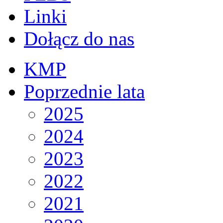
Linki
Dołącz do nas
KMP
Poprzednie lata
2025
2024
2023
2022
2021