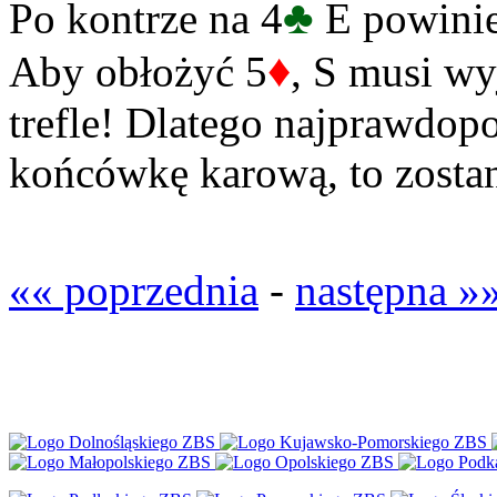
♣
Po kontrze na 4
E powinie
♦
Aby obłożyć 5
, S musi wy
trefle! Dlatego najprawdop
końcówkę karową, to zostan
«« poprzednia
-
następna »