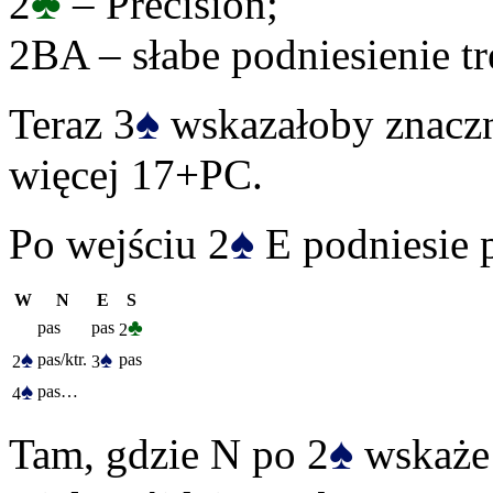
♣
2
– Precision;
2BA – słabe podniesienie tre
♠
Teraz 3
wskazałoby znaczni
więcej 17+PC.
♠
Po wejściu 2
E podniesie p
W
N
E
S
♣
pas
pas
2
♠
♠
pas/ktr.
pas
2
3
♠
pas…
4
♠
Tam, gdzie N po 2
wskaże 