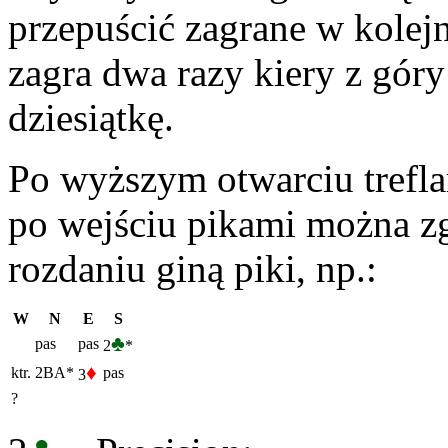
przepuścić zagrane w kolejn
zagra dwa razy kiery z góry
dziesiątkę.
Po wyższym otwarciu trefla
po wejściu pikami można zg
rozdaniu giną piki, np.:
W
N
E
S
♣
pas
pas
2
*
♦
ktr.
2BA*
pas
3
?