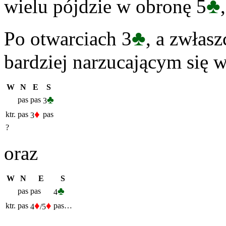
♣
wielu pójdzie w obronę 5
♣
Po otwarciach 3
, a zwłasz
bardziej narzucającym się 
W
N
E
S
♣
pas
pas
3
♦
ktr.
pas
pas
3
?
oraz
W
N
E
S
♣
pas
pas
4
♦
♦
ktr.
pas
pas…
4
/5