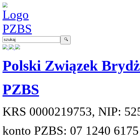
Polski Związek Bryd
PZBS
KRS
0000219753
, NIP:
52
konto PZBS:
07 1240 6175