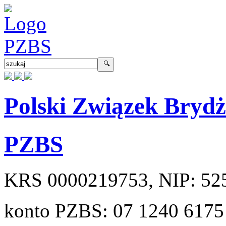
Polski Związek Bryd
PZBS
KRS
0000219753
, NIP:
52
konto PZBS:
07 1240 6175