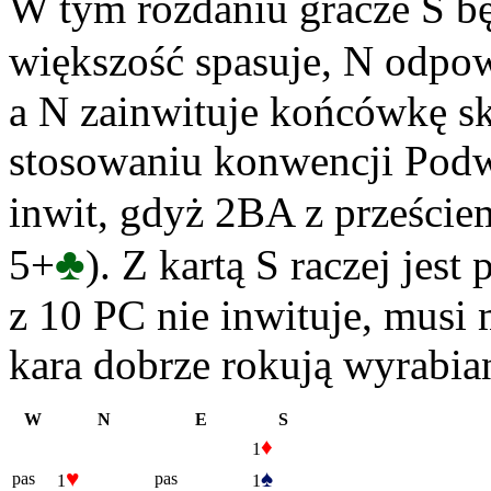
W tym rozdaniu gracze S bę
większość spasuje, N odpo
a N zainwituje końcówkę s
stosowaniu konwencji Podwó
inwit, gdyż 2BA z przeście
♣
5+
). Z kartą S raczej jes
z 10 PC nie inwituje, musi
kara dobrze rokują wyrabia
W
N
E
S
♦
1
♥
♠
pas
pas
1
1