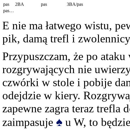
pas
2BA
pas
3BA/pas
pas…
E nie ma łatwego wistu, pe
pik, damą trefl i zwolennicy
Przypuszczam, że po ataku 
rozgrywających nie uwierz
czwórki w stole i pobije d
odejdzie w kiery. Rozgrywaj
zapewne zagra teraz trefla d
♠
zaimpasuje
u W, to będzie