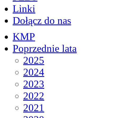
Linki
Dołącz do nas
KMP
Poprzednie lata
2025
2024
2023
2022
2021