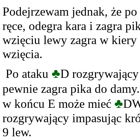
Podejrzewam jednak, że p
ręce, odegra kara i zagra pi
wzięciu lewy zagra w kiery 
wzięcia.
♣
Po ataku
D rozgrywający 
pewnie zagra pika do damy.
♣
w końcu E może mieć
DW
rozgrywający impasując król
9 lew.