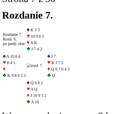
Rozdanie 7.
♠
K 5 3
Rozdanie 7
♥
10 9 6 5
Rozd. S,
♦
A K
po partii: obie
♣
J 7 4 2
♠
♠
A 10 6 4
J 7
♥
♥
8 4 3
K J 7 2
♦
♦
Q 8 7 6 4 3
♣
♣
K 9 8 6 5 3
Q
♠
Q 9 8 2
♥
A Q
♦
J 10 9 5 2
♣
A 10