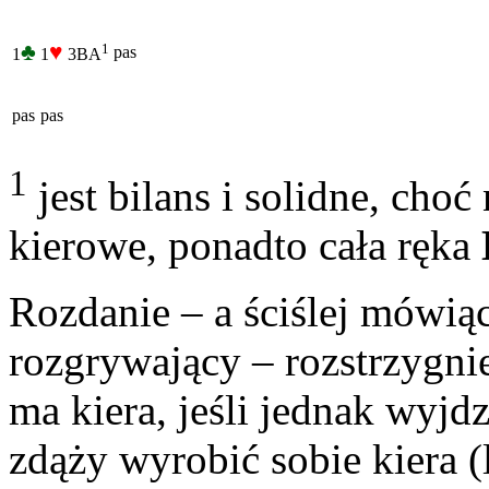
♣
♥
1
pas
1
1
3BA
pas
pas
1
jest bilans i solidne, cho
kierowe, ponadto cała ręka
Rozdanie – a ściślej mówiąc
rozgrywający – rozstrzygni
ma kiera, jeśli jednak wyjd
zdąży wyrobić sobie kiera (l