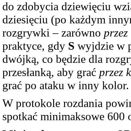
do zdobycia dziewięciu wz
dziesięciu (po każdym inn
rozgrywki – zarówno
przez 
praktyce, gdy
S
wyjdzie w p
dwójką, co będzie dla rozg
przesłanką, aby grać
przez k
grać po ataku w inny kolor.
W protokole rozdania powi
spotkać minimaksowe 600 o