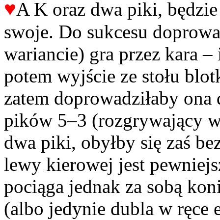
♥
A K oraz dwa piki, będzi
swoje. Do sukcesu doprowa
wariancie) gra przez kara –
potem wyjście ze stołu blot
zatem doprowadziłaby ona d
pików 5–3 (rozgrywający wzi
dwa piki, obyłby się zaś be
lewy kierowej jest pewniejsz
pociąga jednak za sobą kon
(albo jedynie dubla w ręce 