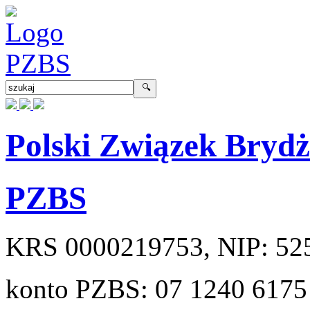
Polski Związek Bryd
PZBS
KRS
0000219753
, NIP:
52
konto PZBS:
07 1240 6175