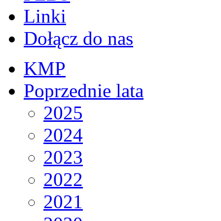
Linki
Dołącz do nas
KMP
Poprzednie lata
2025
2024
2023
2022
2021