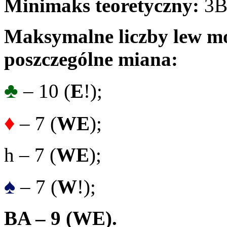
Minimaks teoretyczny:
3B
Maksymalne liczby lew mo
poszczególne miana:
♣
– 10 (
E
!);
♦
– 7 (
WE
);
h – 7 (
WE
);
♠
– 7 (
W
!);
BA – 9
(
WE
).