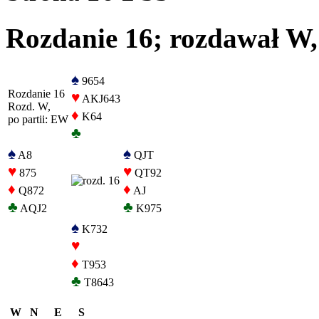
Rozdanie 16; rozdawał W,
♠
9654
Rozdanie 16
♥
AKJ643
Rozd. W,
♦
K64
po partii: EW
♣
♠
♠
A8
QJT
♥
♥
875
QT92
♦
♦
Q872
AJ
♣
♣
AQJ2
K975
♠
K732
♥
♦
T953
♣
T8643
W
N
E
S