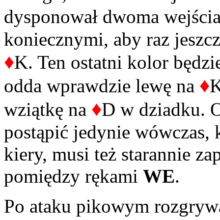
dysponował dwoma wejścia
koniecznymi, aby raz jeszc
♦
K. Ten ostatni kolor będz
♦
odda wprawdzie lewę na
K
♦
wziątkę na
D w dziadku. O
postąpić jedynie wówczas, k
kiery, musi też starannie za
pomiędzy rękami
WE
.
Po ataku pikowym rozgrywaj