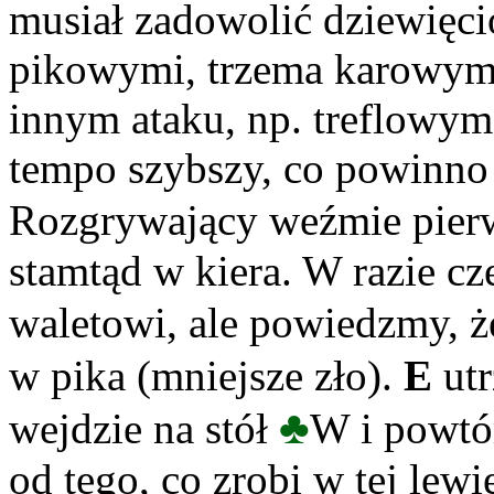
musiał zadowolić dziewię
pikowymi, trzema karowymi
innym ataku, np. treflowym
tempo szybszy, co powinn
Rozgrywający weźmie pier
stamtąd w kiera. W razie c
waletowi, ale powiedzmy, ż
w pika (mniejsze zło).
E
utr
♣
wejdzie na stół
W i powtór
od tego, co zrobi w tej lew