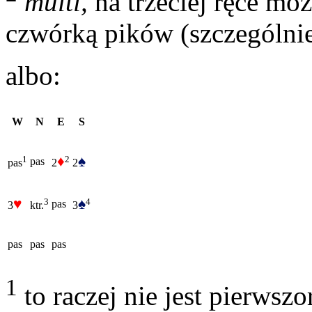
multi,
na trzeciej ręce mo
czwórką pików (szczególnie
albo:
W
N
E
S
♦
♠
2
1
pas
2
2
pas
♥
♠
4
3
pas
3
3
ktr.
pas
pas
pas
1
to raczej nie jest pierwsz