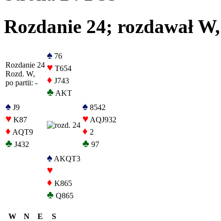
Rozdanie 24; rozdawał W, 
♠
76
Rozdanie 24
♥
T654
Rozd. W,
♦
J743
po partii: -
♣
AKT
♠
♠
J9
8542
♥
♥
K87
AQJ932
♦
♦
AQT9
2
♣
♣
J432
97
♠
AKQT3
♥
♦
K865
♣
Q865
W
N
E
S