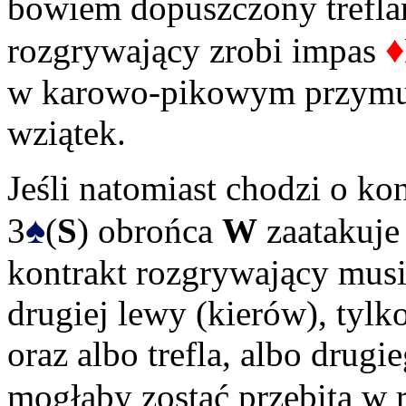
bowiem dopuszczony trefla
♦
rozgrywający zrobi impas
w karowo-pikowym przymus
wziątek.
Jeśli natomiast chodzi o ko
♠
3
(
S
) obrońca
W
zaatakuje
kontrakt rozgrywający musia
drugiej lewy (kierów), tylk
oraz albo trefla, albo drugi
mogłaby zostać przebita w 