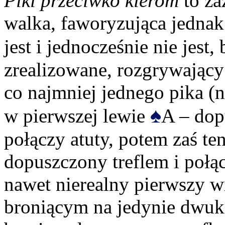
Piki przeciwko kierom
to za
walka, faworyzująca jednak
jest i jednocześnie nie jest
zrealizowane, rozgrywający
co najmniej jednego pika 
♠
w pierwszej lewie
A – dopu
połączy atuty, potem zaś te
dopuszczony treflem i połąc
nawet nierealny pierwszy wi
broniącym na jedynie dwukr