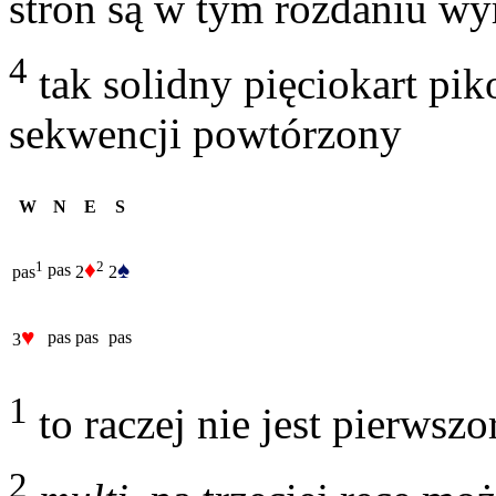
stron są w tym rozdaniu w
4
tak solidny pięciokart pik
sekwencji powtórzony
W
N
E
S
♦
♠
2
1
pas
2
2
pas
♥
pas
pas
pas
3
1
to raczej nie jest pierwsz
2