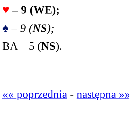
♥
– 9 (
WE
);
♠
– 9 (
NS
);
BA – 5 (
NS
).
«« poprzednia
-
następna »