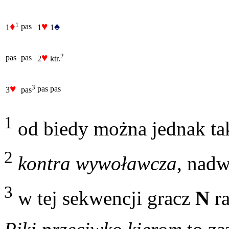
♦
♥
♠
1
pas
1
1
1
♥
2
pas
pas
2
ktr.
♥
3
pas
pas
3
pas
1
od biedy można jednak tak
2
kontra wywoławcza
, nad
3
w tej sekwencji gracz
N
ra