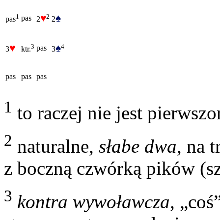
♥
♠
2
1
pas
2
2
pas
♥
♠
4
3
pas
3
3
ktr.
pas
pas
pas
1
to raczej nie jest pierwsz
2
naturalne,
słabe dwa
, na 
z boczną czwórką pików (sz
3
kontra wywoławcza
, „coś