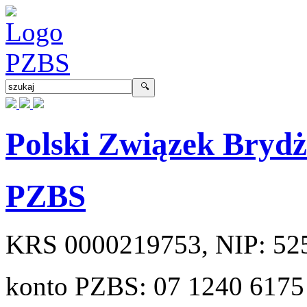
Polski Związek Bryd
PZBS
KRS
0000219753
, NIP:
52
konto PZBS:
07 1240 6175