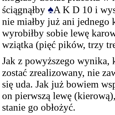
♠
ściągnąłby
A K D 10 i wys
nie miałby już ani jednego 
wyrobiłby sobie lewę karową
wziątka (pięć pików, trzy tre
Jak z powyższego wynika, k
zostać zrealizowany, nie za
się uda. Jak już bowiem ws
on pierwszą lewę (kierową),
stanie go obłożyć.