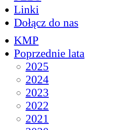
Linki
Dołącz do nas
KMP
Poprzednie lata
2025
2024
2023
2022
2021