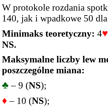
W protokole rozdania spot
140, jak i wpadkowe 50 dl
♥
Minimaks teoretyczny:
4
NS.
Maksymalne liczby lew mo
poszczególne miana:
♣
– 9 (
NS
);
♦
– 10 (
NS
);