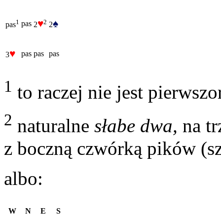
♥
♠
2
1
pas
2
2
pas
♥
pas
pas
pas
3
1
to raczej nie jest pierwsz
2
naturalne
słabe dwa,
na tr
z boczną czwórką pików (sz
albo:
W
N
E
S