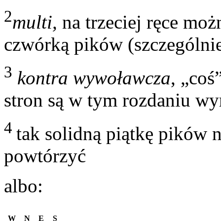
2
multi,
na trzeciej ręce moż
czwórką pików (szczególnie
3
kontra wywoławcza
, „coś
stron są w tym rozdaniu w
4
tak solidną piątkę pików 
powtórzyć
albo:
W
N
E
S