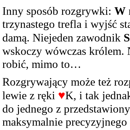
Inny sposób rozgrywki:
W
trzynastego trefla i wyjść s
damą. Niejeden zawodnik
S
wskoczy wówczas królem. N
robić, mimo to…
Rozgrywający może też rozp
♥
lewie z ręki
K, i tak jedna
do jednego z przedstawion
maksymalnie precyzyjnego 