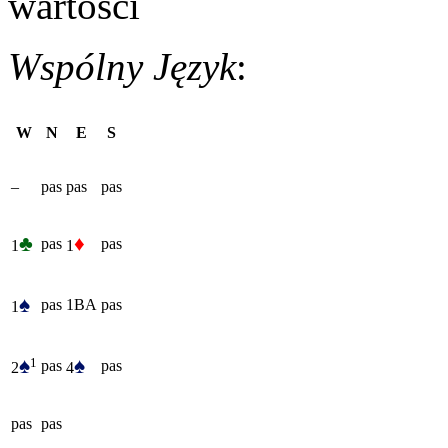
wartości
Wspólny Język
:
W
N
E
S
–
pas
pas
pas
♣
♦
pas
pas
1
1
♠
pas
1BA
pas
1
♠
♠
1
pas
pas
2
4
pas
pas