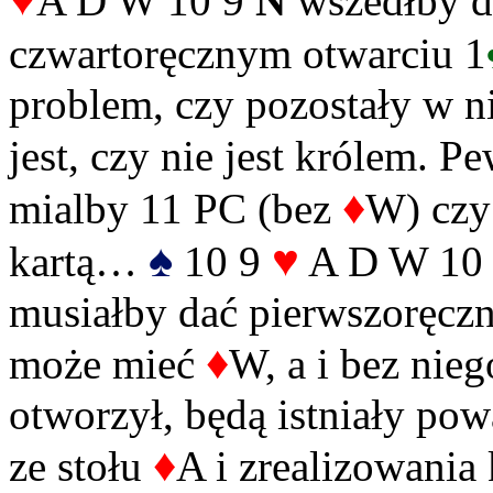
A D W 10 9
N
wszedłby do
czwartoręcznym otwarciu 1
problem, czy pozostały w ni
jest, czy nie jest królem. P
♦
mialby 11 PC (bez
W) czy
♠
♥
kartą…
10 9
A D W 1
musiałby dać pierwszoręcz
♦
może mieć
W, a i bez nie
otworzył, będą istniały pow
♦
ze stołu
A i zrealizowania 