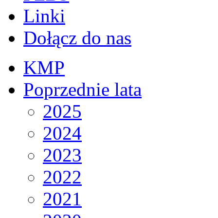
Linki
Dołącz do nas
KMP
Poprzednie lata
2025
2024
2023
2022
2021