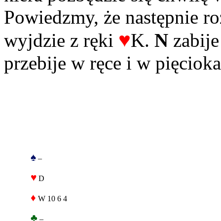
Powiedzmy, że następnie 
♥
wyjdzie z ręki
K.
N
zabij
przebije w ręce i w pięci
♠
–
♥
D
♦
W 10 6 4
♣
–