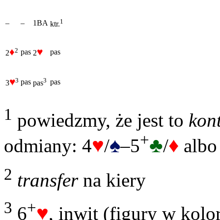
1
–
–
1BA
ktr.
♦
♥
2
pas
pas
2
2
♥
3
3
pas
pas
3
pas
1
powiedzmy, że jest to
kon
+
♥
♠
♣
♦
odmiany: 4
/
–5
/
albo
2
transfer
na kiery
3
+
♥
6
, inwit (figury w kol