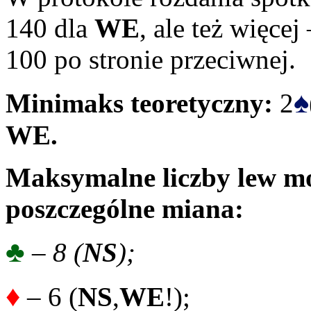
140 dla
WE
, ale też więce
100 po stronie przeciwnej.
♠
Minimaks teoretyczny:
2
WE.
Maksymalne liczby lew mo
poszczególne miana:
♣
– 8 (
NS
);
♦
– 6 (
NS
,
WE
!);