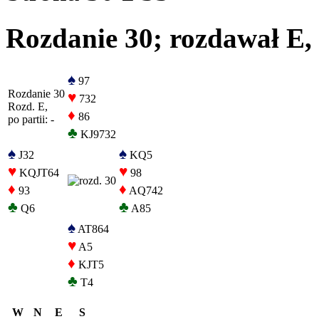
Rozdanie 30; rozdawał E, 
♠
97
Rozdanie 30
♥
732
Rozd. E,
♦
86
po partii: -
♣
KJ9732
♠
♠
J32
KQ5
♥
♥
KQJT64
98
♦
♦
93
AQ742
♣
♣
Q6
A85
♠
AT864
♥
A5
♦
KJT5
♣
T4
W
N
E
S