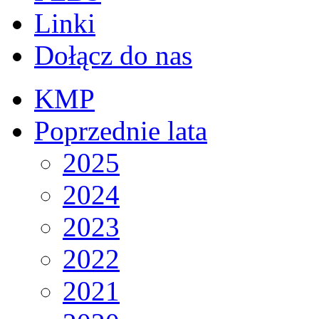
Linki
Dołącz do nas
KMP
Poprzednie lata
2025
2024
2023
2022
2021