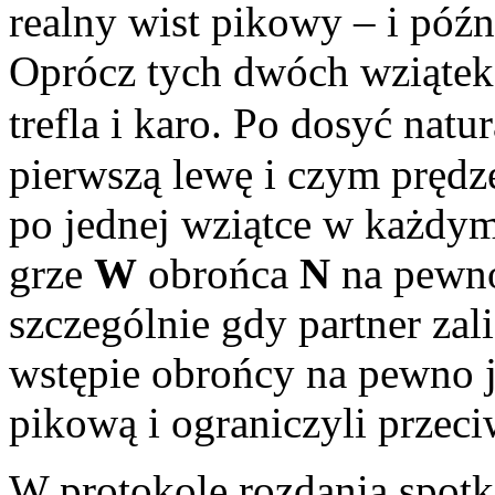
realny wist pikowy – i późn
Oprócz tych dwóch wziątek 
trefla i karo. Po dosyć natu
pierwszą lewę i czym prędz
po jednej wziątce w każdym
grze
W
obrońca
N
na pewno
szczególnie gdy partner zal
wstępie obrońcy na pewno 
pikową i ograniczyli przec
W protokole rozdania spot