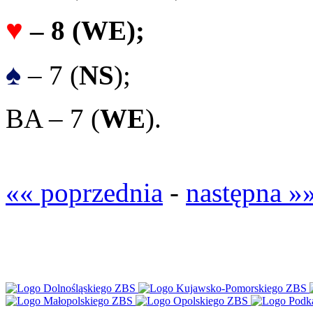
♥
– 8 (
WE
);
♠
– 7 (
NS
);
BA – 7 (
WE
).
«« poprzednia
-
następna »