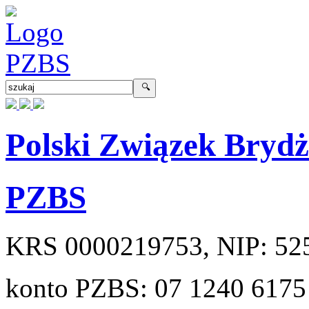
Polski Związek Bryd
PZBS
KRS
0000219753
, NIP:
52
konto PZBS:
07 1240 6175