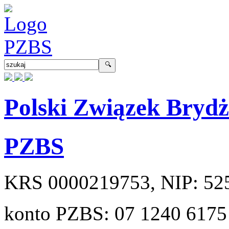
Polski Związek Bryd
PZBS
KRS
0000219753
, NIP:
52
konto PZBS:
07 1240 6175