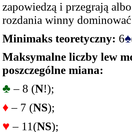
zapowiedzą i przegrają alb
rozdania winny dominować
♠
Minimaks teoretyczny:
6
Maksymalne liczby lew mo
poszczególne miana:
♣
– 8 (
N
!);
♦
– 7 (
NS
);
♥
– 11(
NS
);