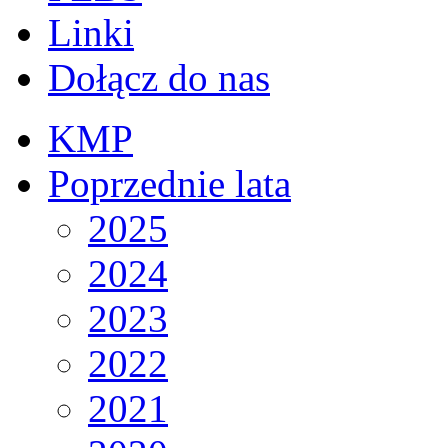
Linki
Dołącz do nas
KMP
Poprzednie lata
2025
2024
2023
2022
2021