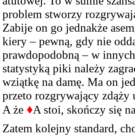
atutowej. To w sumie szan
problem stworzy rozgrywają
Zabije on go jednakże ase
kiery – pewną, gdy nie odd
prawdopodobną – w innych 
statystyką piki należy zagra
wziątkę na damę. Ma on jedn
przeto rozgrywający zdąży 
♦
A że
A stoi, skończy się n
Zatem kolejny standard, cho