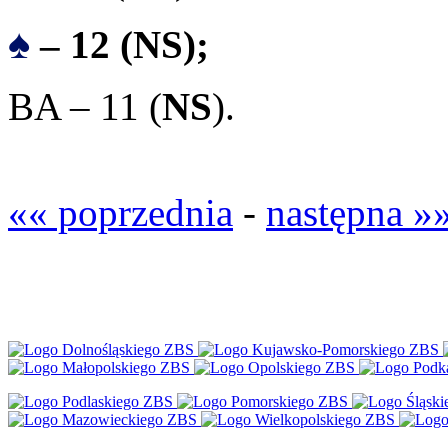
♠
– 12 (NS);
BA – 11 (
NS
).
«« poprzednia
-
następna »