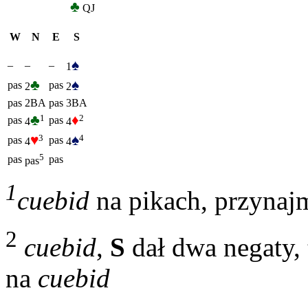
♣
QJ
W
N
E
S
♠
–
–
–
1
♣
♠
pas
pas
2
2
pas
2BA
pas
3BA
♣
♦
1
2
pas
pas
4
4
♥
♠
3
4
pas
pas
4
4
5
pas
pas
pas
1
cuebid
na pikach, przynaj
2
cuebid
,
S
dał dwa negaty,
na
cuebid