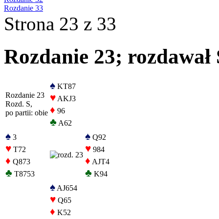
Rozdanie 33
Strona 23 z 33
Rozdanie 23; rozdawał S
♠
KT87
Rozdanie 23
♥
AKJ3
Rozd. S,
♦
96
po partii: obie
♣
A62
♠
♠
3
Q92
♥
♥
T72
984
♦
♦
Q873
AJT4
♣
♣
T8753
K94
♠
AJ654
♥
Q65
♦
K52