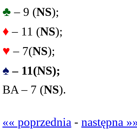
♣
– 9 (
NS
);
♦
– 11 (
NS
);
♥
– 7(
NS
);
♠
– 11
(
NS
);
BA – 7 (
NS
).
«« poprzednia
-
następna »