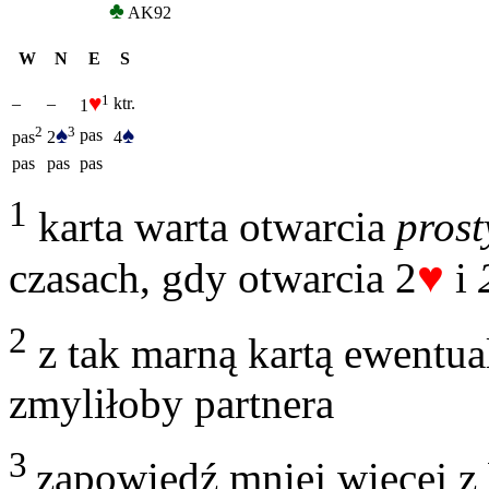
♣
AK92
W
N
E
S
♥
1
–
–
ktr.
1
♠
♠
3
2
pas
2
4
pas
pas
pas
pas
1
karta warta otwarcia
pros
♥
czasach, gdy otwarcia 2
i
2
z tak marną kartą ewentua
zmyliłoby partnera
3
zapowiedź mniej więcej z 