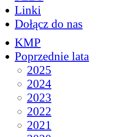
Linki
Dołącz do nas
KMP
Poprzednie lata
2025
2024
2023
2022
2021