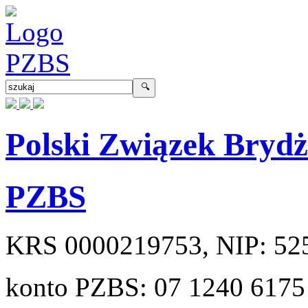
Polski Związek Bryd
PZBS
KRS
0000219753
, NIP:
52
konto PZBS:
07 1240 6175