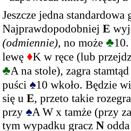
Jeszcze jedna standardowa 
Najprawdopodobniej
E
wyjd
♣
(odmiennie),
no może
10.
♦
lewę
K w ręce (lub przejd
♣
A na stole), zagra stamtąd
♠
puści
10 wkoło. Będzie wi
się u
E
, przeto takie rozegr
♠
przy
A W x tamże (przy z
tym wypadku gracz
N
odda 