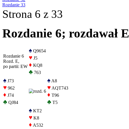
Rozdanie 33
Strona 6 z 33
Rozdanie 6; rozdawał E
♠
Q9654
Rozdanie 6
♥
J5
Rozd. E,
♦
KQ8
po partii: EW
♣
763
♠
♠
J73
A8
♥
♥
962
AQT743
♦
♦
J74
T96
♣
♣
QJ84
T5
♠
KT2
♥
K8
♦
A532