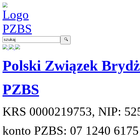
Polski Związek Bryd
PZBS
KRS
0000219753
, NIP:
52
konto PZBS:
07 1240 6175