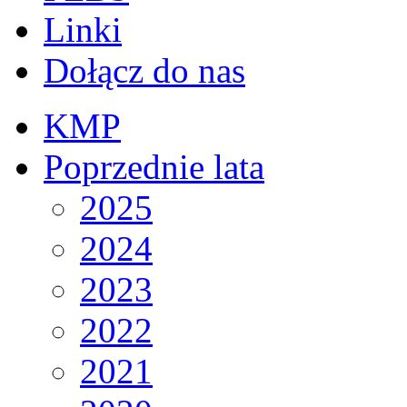
Linki
Dołącz do nas
KMP
Poprzednie lata
2025
2024
2023
2022
2021