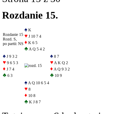
Rozdanie 15.
♠
K
Rozdanie 15
♥
J 10 7 4
Rozd. S,
♦
K 6 5
po partii: NS
♣
A Q 5 4 2
♠
♠
J 9 3 2
8 7
♥
♥
9 6 5 3
A K Q 2
♦
♦
J 7 4
A Q 9 3 2
♣
♣
6 3
10 9
♠
A Q 10 6 5 4
♥
8
♦
10 8
♣
K J 8 7