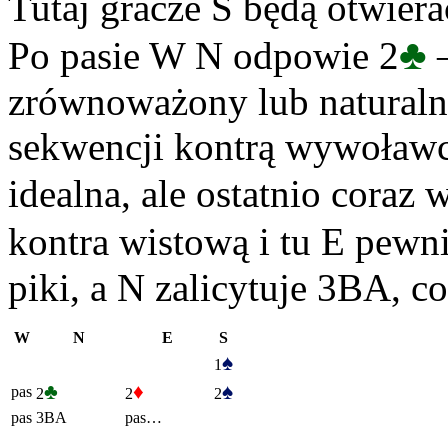
Tutaj gracze S będą otwiera
♣
Po pasie W N odpowie 2
–
zrównoważony lub naturalne
sekwencji kontrą wywoławcz
idealna, ale ostatnio coraz 
kontra wistową i tu E pewn
piki, a N zalicytuje 3BA, co
W
N
E
S
♠
1
♣
♦
♠
pas
2
2
2
pas
3BA
pas…