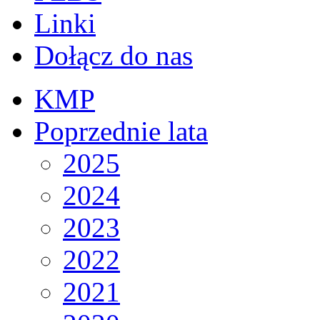
Linki
Dołącz do nas
KMP
Poprzednie lata
2025
2024
2023
2022
2021