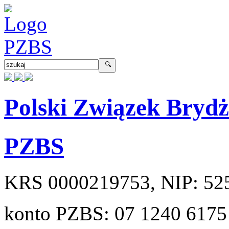
Polski Związek Bryd
PZBS
KRS
0000219753
, NIP:
52
konto PZBS:
07 1240 6175