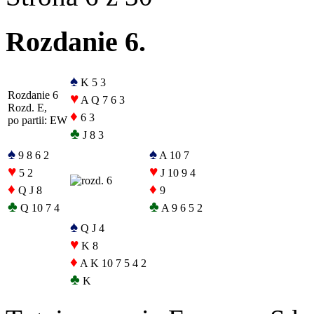
Rozdanie 6.
♠
K 5 3
Rozdanie 6
♥
A Q 7 6 3
Rozd. E,
♦
6 3
po partii: EW
♣
J 8 3
♠
♠
9 8 6 2
A 10 7
♥
♥
5 2
J 10 9 4
♦
♦
Q J 8
9
♣
♣
Q 10 7 4
A 9 6 5 2
♠
Q J 4
♥
K 8
♦
A K 10 7 5 4 2
♣
K