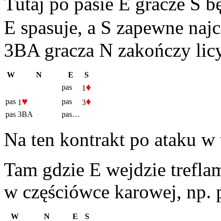
Tutaj po pasie E gracze S b
E spasuje, a S zapewne najc
3BA gracza N zakończy licy
W
N
E
S
♦
pas
1
♥
♦
pas
pas
1
3
pas
3BA
pas…
Na ten kontrakt po ataku w 
Tam gdzie E wejdzie trefla
w częściówce karowej, np. p
W
N
E
S