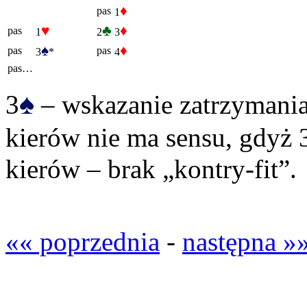
♦
pas
1
♥
♣
♦
pas
1
2
3
♠
♦
pas
pas
3
*
4
pas…
♠
3
– wskazanie zatrzymania 
kierów nie ma sensu, gdyż 
kierów – brak „kontry-fit”.
«« poprzednia
-
następna »