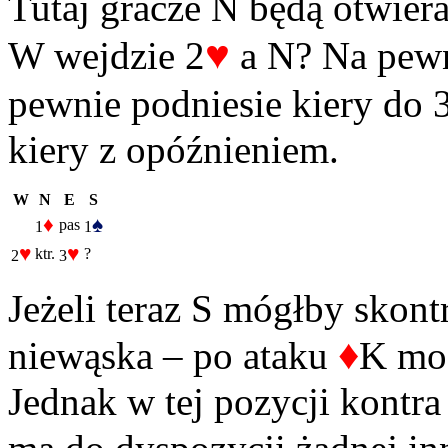
Tutaj gracze N będą otwier
♥
W wejdzie 2
a N? Na pewn
pewnie podniesie kiery do 
kiery z opóźnieniem.
W
N
E
S
♦
♠
pas
1
1
♥
♥
ktr.
?
2
3
Jeżeli teraz S mógłby skon
♦
niewąska – po ataku
K moż
Jednak w tej pozycji kontra