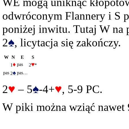
WE mogą uniknąć kłopotów 
odwróconym Flannery i S p
poniżej inwitu. Tutaj W na 
♠
2
, licytacja się zakończy.
W
N
E
S
♦
♥
pas
1
2
*
♠
pas
pas…
2
♥
♠
♥
2
– 5
-4+
, 5-9 PC.
W piki można wziąć nawet 