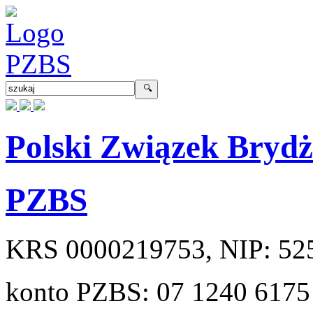
Polski Związek Bryd
PZBS
KRS
0000219753
, NIP:
52
konto PZBS:
07 1240 6175