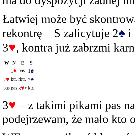
ma do dyspozycji żadnej in
Łatwiej może być skontrowa
♠
rekontrę – S zalicytuje 2
i
♥
3
, kontra już zabrzmi karn
W
N
E
S
♦
♠
pas
1
1
♥
♠
ktr.
rktr.
2
2
♥
pas
pas
ktr.
3
*
♥
3
– z takimi pikami pas na
podejrzewam, że mało kto o