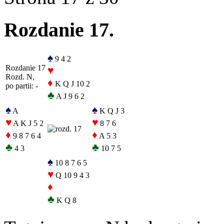
Rozdanie 17.
♠
9 4 2
Rozdanie 17
♥
Rozd. N,
♦
K Q J 10 2
po partii: -
♣
A J 9 6 2
♠
♠
A
K Q J 3
♥
♥
A K J 5 2
8 7 6
♦
♦
9 8 7 6 4
A 5 3
♣
♣
4 3
10 7 5
♠
10 8 7 6 5
♥
Q 10 9 4 3
♦
♣
K Q 8