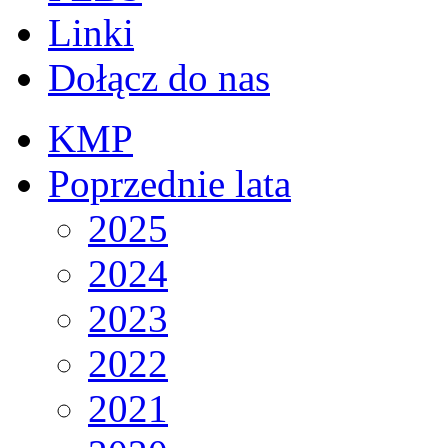
Linki
Dołącz do nas
KMP
Poprzednie lata
2025
2024
2023
2022
2021