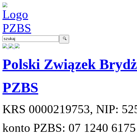
Polski Związek Bryd
PZBS
KRS
0000219753
, NIP:
52
konto PZBS:
07 1240 6175