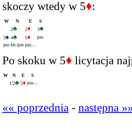
♦
skoczy wtedy w 5
:
W
N
E
S
♣
♦
♣
2
2
3
♠
♣
♦
pas
3
4
5
pas
ktr./pas
pas…
♦
Po skoku w 5
licytacja na
W
N
E
S
♣
♦
pas…
1/2
5
«« poprzednia
-
następna »