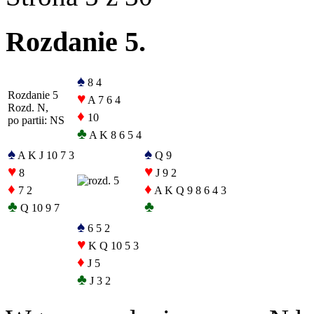
Rozdanie 5.
♠
8 4
Rozdanie 5
♥
A 7 6 4
Rozd. N,
♦
10
po partii: NS
♣
A K 8 6 5 4
♠
♠
A K J 10 7 3
Q 9
♥
♥
8
J 9 2
♦
♦
7 2
A K Q 9 8 6 4 3
♣
♣
Q 10 9 7
♠
6 5 2
♥
K Q 10 5 3
♦
J 5
♣
J 3 2