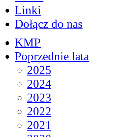
Linki
Dołącz do nas
KMP
Poprzednie lata
2025
2024
2023
2022
2021