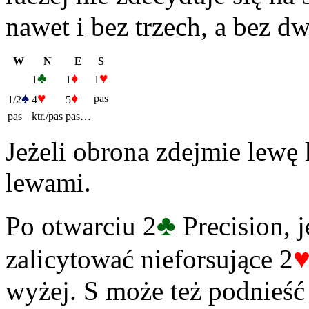
nawet i bez trzech, a bez dw
W
N
E
S
♣
♦
♥
1
1
1
♠
♥
♦
pas
1/2
4
5
pas
ktr./pas
pas…
Jeżeli obrona zdejmie lewę 
lewami.
♣
Po otwarciu 2
Precision, j
zalicytować nieforsujące 2
wyżej. S może też podnieść 