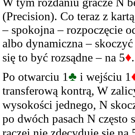
W tym rozdaniu gracze N b
(Precision). Co teraz z kart
– spokojna – rozpoczęcie o
albo dynamiczna – skoczyć
♦
się to być rozsądne – na 5
.
♣
Po otwarciu 1
i wejściu 1
transferową kontrą, W zali
wysokości jednego, N skoc
po dwóch pasach N często s
raczej nie zdecyduje się na 