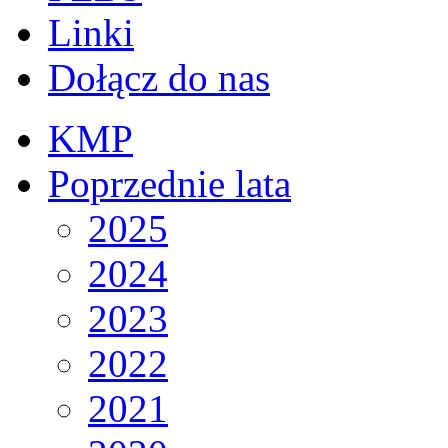
Linki
Dołącz do nas
KMP
Poprzednie lata
2025
2024
2023
2022
2021