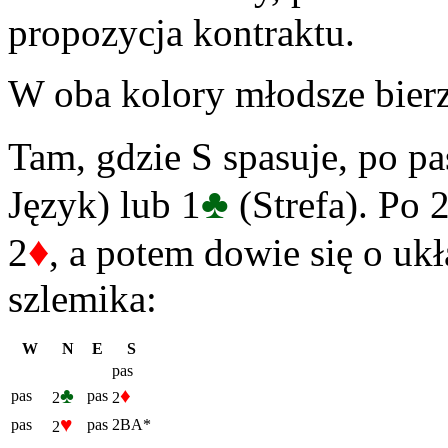
propozycja kontraktu.
W oba kolory młodsze bierz
Tam, gdzie S spasuje, po p
♣
Język) lub 1
(Strefa). Po 
♦
2
, a potem dowie się o uk
szlemika:
W
N
E
S
pas
♣
♦
pas
pas
2
2
♥
pas
pas
2BA*
2