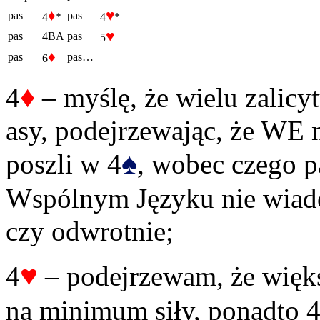
♦
♥
pas
pas
4
*
4
*
♥
pas
4BA
pas
5
♦
pas
pas…
6
♦
4
– myślę, że wielu zalicyt
asy, podejrzewając, że WE 
♠
poszli w 4
, wobec czego p
Wspólnym Języku nie wiad
czy odwrotnie;
♥
4
– podejrzewam, że więks
na minimum siły, ponadto 