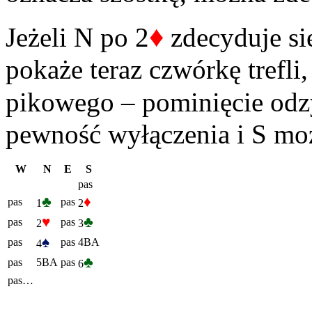
♦
Jeżeli N po 2
zdecyduje si
pokaże teraz czwórkę trefli,
pikowego – pominięcie od
pewność wyłączenia i S moż
W
N
E
S
pas
♣
♦
pas
pas
1
2
♥
♣
pas
pas
2
3
♠
pas
pas
4BA
4
♣
pas
5BA
pas
6
pas…