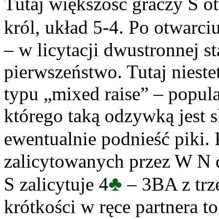
Tutaj większość graczy S o
król, układ 5-4. Po otwarci
– w licytacji dwustronnej 
pierwszeństwo. Tutaj nies
typu „mixed raise” – popula
którego taką odzywką jest 
ewentualnie podnieść piki.
zalicytowanych przez W N da
♣
S zalicytuje 4
– 3BA z trz
krótkości w ręce partnera t