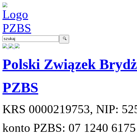
Polski Związek Bryd
PZBS
KRS
0000219753
, NIP:
52
konto PZBS:
07 1240 6175