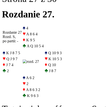
Rozdanie 27.
♠
4
Rozdanie 27
♥
A 8 6 4
Rozd. S,
♦
K 9 5
po partii: -
♣
A Q 10 5 4
♠
♠
K J 8 7 5
Q 10 9 3
♥
♥
Q J 9 7
K 10 5 3
♦
♦
J 7 4
Q 10
♣
♣
2
J 8 7
♠
A 6 2
♥
2
♦
A 8 6 3 2
♣
K 9 6 3