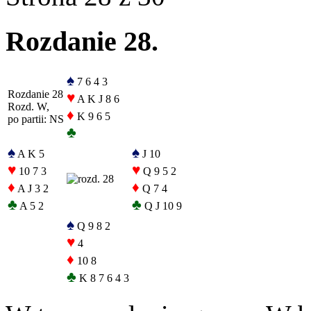
Rozdanie 28.
♠
7 6 4 3
Rozdanie 28
♥
A K J 8 6
Rozd. W,
♦
K 9 6 5
po partii: NS
♣
♠
♠
A K 5
J 10
♥
♥
10 7 3
Q 9 5 2
♦
♦
A J 3 2
Q 7 4
♣
♣
A 5 2
Q J 10 9
♠
Q 9 8 2
♥
4
♦
10 8
♣
K 8 7 6 4 3