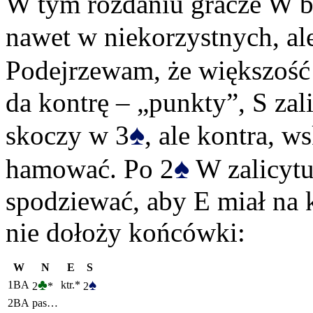
W tym rozdaniu gracze W b
nawet w niekorzystnych, ale
Podejrzewam, że większość 
da kontrę – „punkty”, S zali
♠
skoczy w 3
, ale kontra, 
♠
hamować. Po 2
W zalicytu
spodziewać, aby E miał na 
nie dołoży końcówki:
W
N
E
S
♣
♠
1BA
ktr.*
2
*
2
2BA
pas…