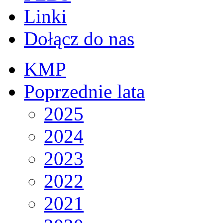
Linki
Dołącz do nas
KMP
Poprzednie lata
2025
2024
2023
2022
2021