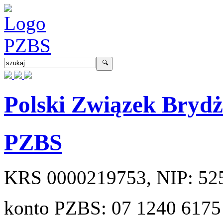
Polski Związek Bryd
PZBS
KRS
0000219753
, NIP:
52
konto PZBS:
07 1240 6175