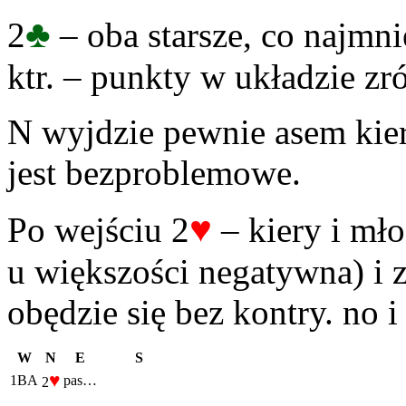
♣
2
– oba starsze, co najmni
ktr. – punkty w układzie 
N wyjdzie pewnie asem kier
jest bezproblemowe.
♥
Po wejściu 2
– kiery i mło
u większości negatywna) i z
obędzie się bez kontry. no i
W
N
E
S
♥
1BA
pas…
2