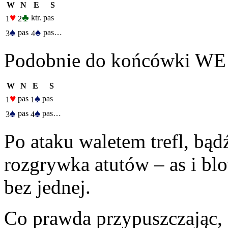
W
N
E
S
♥
♣
ktr.
pas
1
2
♠
♠
pas
pas…
3
4
Podobnie do końcówki WE 
W
N
E
S
♥
♠
pas
pas
1
1
♠
♠
pas
pas…
3
4
Po ataku waletem trefl, bądź
rozgrywka atutów – as i bl
bez jednej.
Co prawda przypuszczając, ż