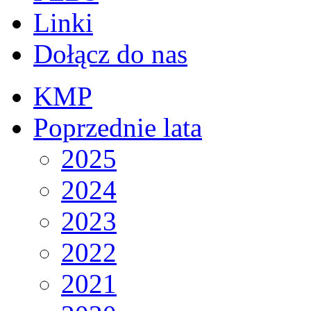
Linki
Dołącz do nas
KMP
Poprzednie lata
2025
2024
2023
2022
2021