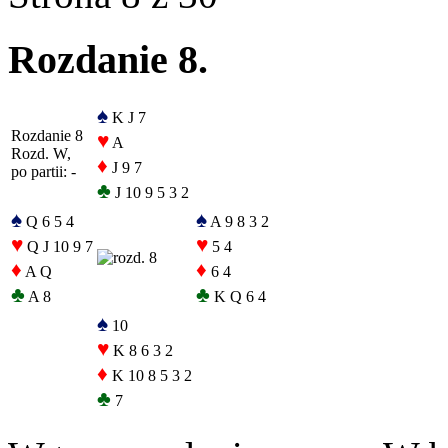
Rozdanie 8.
♠
K J 7
Rozdanie 8
♥
A
Rozd. W,
♦
J 9 7
po partii: -
♣
J 10 9 5 3 2
♠
♠
Q 6 5 4
A 9 8 3 2
♥
♥
Q J 10 9 7
5 4
♦
♦
A Q
6 4
♣
♣
A 8
K Q 6 4
♠
10
♥
K 8 6 3 2
♦
K 10 8 5 3 2
♣
7