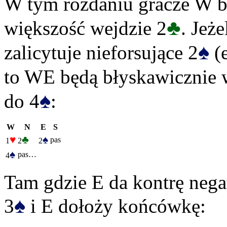
W tym rozdaniu gracze W b
♣
większość wejdzie 2
. Jeże
♠
zalicytuje nieforsujące 2
(e
to WE będą błyskawicznie 
♠
do 4
:
W
N
E
S
♥
♣
♠
pas
1
2
2
♠
pas…
4
Tam gdzie E da kontrę neg
♠
3
i E dołoży końcówkę: