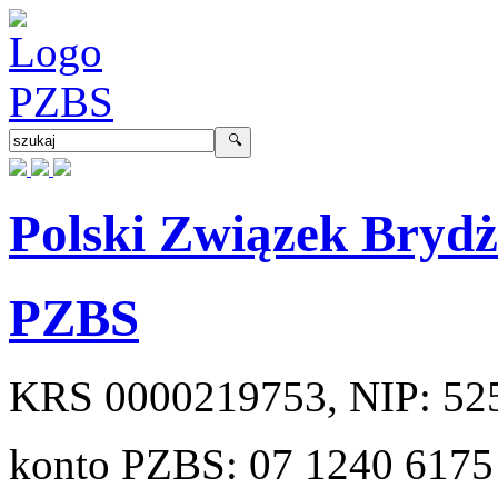
Polski Związek Bryd
PZBS
KRS
0000219753
, NIP:
52
konto PZBS:
07 1240 6175