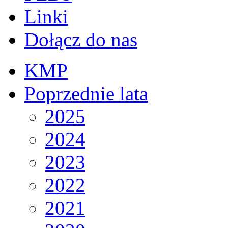
Linki
Dołącz do nas
KMP
Poprzednie lata
2025
2024
2023
2022
2021