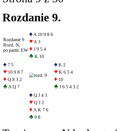
Rozdanie 9.
♠
A 10 9 8 6
Rozdanie 9
♥
A 3
Rozd. N,
♦
J 9 5 4
po partii: EW
♣
K 10
♠
♠
7 5
K 2
♥
♥
10 9 8 7
K 6 5 4
♦
♦
Q 8 3 2
10
♣
♣
A Q 7
J 6 5 4 3 2
♠
Q J 4 3
♥
Q J 2
♦
A K 7 6
♣
9 8