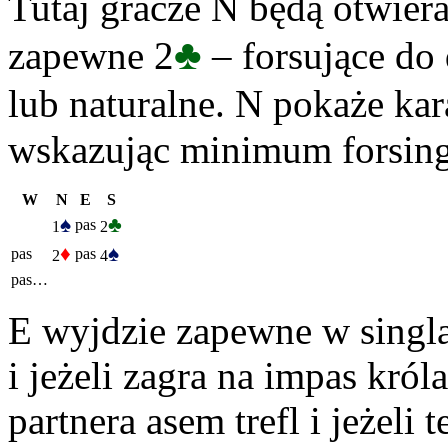
Tutaj gracze N będą otwier
♣
zapewne 2
– forsujące do
lub naturalne. N pokaże kar
wskazując minimum forsin
W
N
E
S
♠
♣
pas
1
2
♦
♠
pas
pas
2
4
pas…
E wyjdzie zapewne w singla
i jeżeli zagra na impas król
partnera asem trefl i jeżeli 