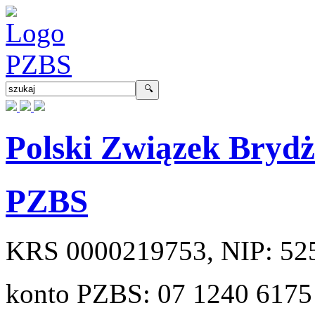
Polski Związek Bryd
PZBS
KRS
0000219753
, NIP:
52
konto PZBS:
07 1240 6175