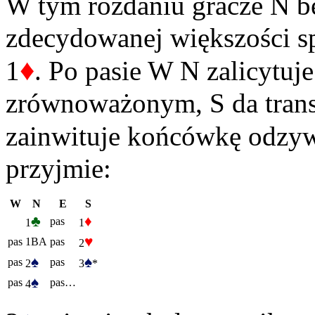
W tym rozdaniu gracze N b
zdecydowanej większości sp
♦
1
. Po pasie W N zalicytu
zrównoważonym, S da transf
zainwituje końcówkę odzy
przyjmie:
W
N
E
S
♣
♦
pas
1
1
♥
pas
1BA
pas
2
♠
♠
pas
pas
2
3
*
♠
pas
pas…
4