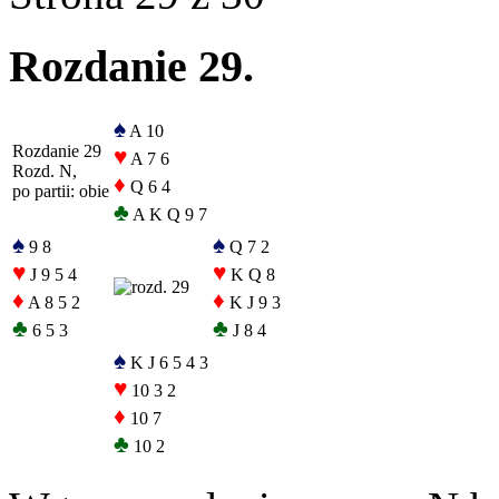
Rozdanie 29.
♠
A 10
Rozdanie 29
♥
A 7 6
Rozd. N,
♦
Q 6 4
po partii: obie
♣
A K Q 9 7
♠
♠
9 8
Q 7 2
♥
♥
J 9 5 4
K Q 8
♦
♦
A 8 5 2
K J 9 3
♣
♣
6 5 3
J 8 4
♠
K J 6 5 4 3
♥
10 3 2
♦
10 7
♣
10 2