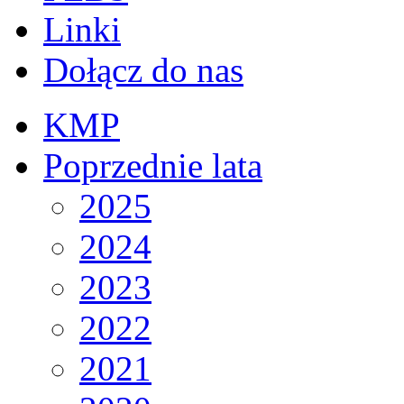
Linki
Dołącz do nas
KMP
Poprzednie lata
2025
2024
2023
2022
2021