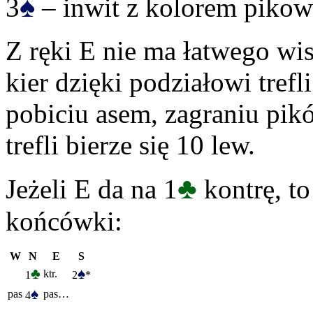
♠
3
– inwit z kolorem piko
Z ręki E nie ma łatwego wis
kier dzięki podziałowi trefl
pobiciu asem, zagraniu pikó
trefli bierze się 10 lew.
♣
Jeżeli E da na 1
kontrę, t
końcówki:
W
N
E
S
♣
♠
ktr.
1
2
*
♠
pas
pas…
4