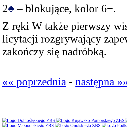
♠
2
– blokujące, kolor 6+.
Z ręki W także pierwszy wist
licytacji rozgrywający zap
zakończy się nadróbką.
«« poprzednia
-
następna »