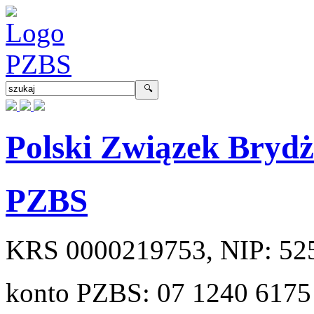
Polski Związek Bryd
PZBS
KRS
0000219753
, NIP:
52
konto PZBS:
07 1240 6175