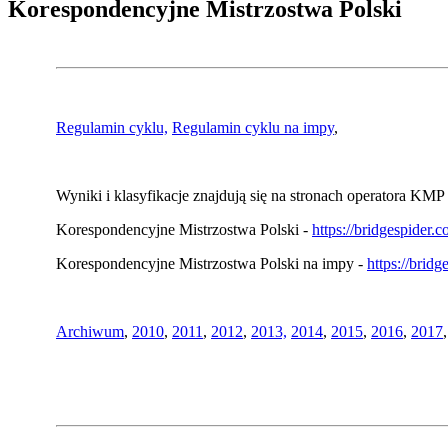
Korespondencyjne Mistrzostwa Polski
Regulamin cyklu,
Regulamin cyklu na impy
,
Wyniki i klasyfikacje znajdują się na stronach operatora KMP 
Korespondencyjne Mistrzostwa Polski -
https://bridgespider
Korespondencyjne Mistrzostwa Polski na impy -
https://brid
Archiwum
,
2010
,
2011
,
2012
,
2013,
2014
,
2015
,
2016
,
2017