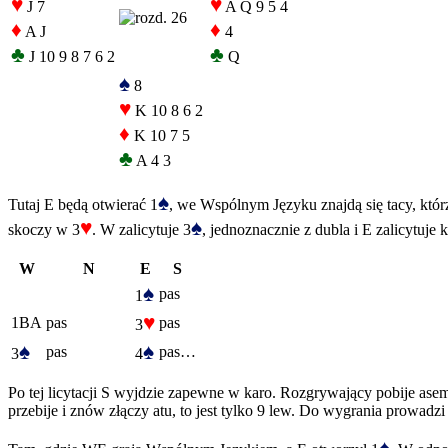
♥
♥
J 7
A Q 9 5 4
♦
♦
A J
4
♣
♣
J 10 9 8 7 6 2
Q
♠
8
♥
K 10 8 6 2
♦
K 10 7 5
♣
A 4 3
♠
Tutaj E będą otwierać 1
, we Wspólnym Języku znajdą się tacy, którzy 
♥
♠
skoczy w 3
. W zalicytuje 3
, jednoznacznie z dubla i E zalicytuj
W
N
E
S
♠
pas
1
♥
1BA
pas
pas
3
♠
♠
pas
pas…
3
4
Po tej licytacji S wyjdzie zapewne w karo. Rozgrywający pobije asem
przebije i znów złączy atu, to jest tylko 9 lew. Do wygrania prowadzi