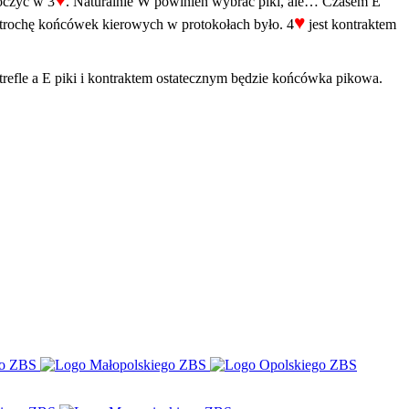
♥
koczyć w 3
. Naturalnie W powinien wybrać piki, ale… Czasem E
♥
by trochę końcówek kierowych w protokołach było. 4
jest kontraktem
trefle a E piki i kontraktem ostatecznym będzie końcówka pikowa.