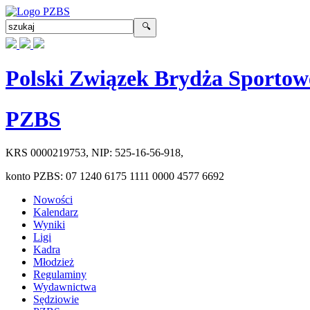
Polski Związek Brydża Sportow
PZBS
KRS
0000219753
, NIP:
525-16-56-918
,
konto PZBS:
07 1240 6175 1111 0000 4577 6692
Nowości
Kalendarz
Wyniki
Ligi
Kadra
Młodzież
Regulaminy
Wydawnictwa
Sędziowie