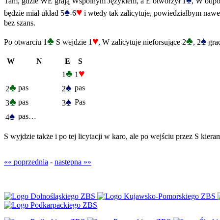
♠
Tam, gdzie WE grają Wspólnym Językiem, a E otworzył 1
, W odpo
♠
♥
będzie miał układ 5
-6
i wtedy tak zalicytuje, powiedziałbym nawet
bez szans.
♣
♥
♣
♠
Po otwarciu 1
S wejdzie 1
, W zalicytuje nieforsujące 2
, 2
grac
W
N
E
S
♣
♥
1
1
♣
♠
pas
pas
2
2
♣
♠
pas
Pas
3
3
♠
pas…
4
S wyjdzie także i po tej licytacji w karo, ale po wejściu przez S kie
«« poprzednia
-
następna »»