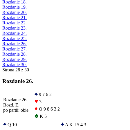
Rozdanie 18.
Rozdanie 19.
Rozdanie 20.
Rozdanie 21.
Rozdanie 22.
Rozdanie 23.
Rozdanie 24.
Rozdanie 25.
Rozdanie 26.
Rozdanie 27.
Rozdanie 28.
Rozdanie 29.
Rozdanie 30.
Strona 26 z 30
Rozdanie 26.
♠
9 7 6 2
Rozdanie 26
♥
3
Rozd. E,
♦
Q 9 8 6 3 2
po partii: obie
♣
K 5
♠
♠
Q 10
A K J 5 4 3