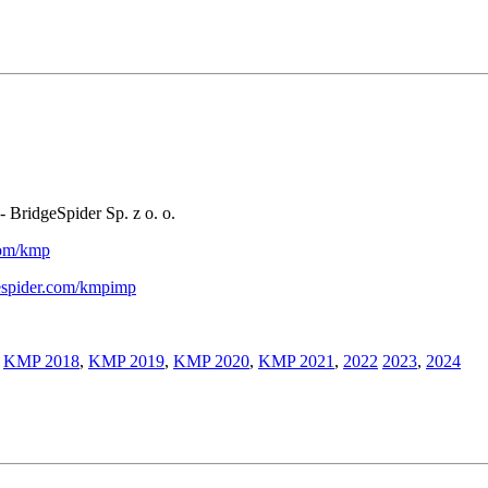
- BridgeSpider Sp. z o. o.
.com/kmp
gespider.com/kmpimp
,
KMP 2018
,
KMP 2019
,
KMP 2020
,
KMP 2021
,
2022
2023
,
2024