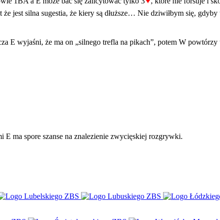
♥
wie 1BA a E może bać się zalicytować tylko 3
, które nie forsuje i s
 że jest silna sugestia, że kiery są dłuższe… Nie dziwiłbym się, gdy
za E wyjaśni, że ma on „silnego trefla na pikach”, potem W powtórzy 
rami E ma spore szanse na znalezienie zwycięskiej rozgrywki.