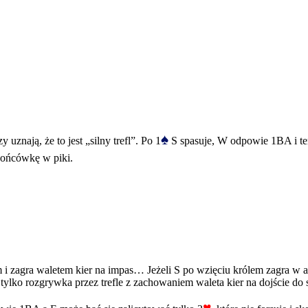
♠
uznają, że to jest „silny trefl”. Po 1
S spasuje, W odpowie 1BA i ter
e końcówkę w piki.
 i zagra waletem kier na impas… Jeżeli S po wzięciu królem zagra w a
 tylko rozgrywka przez trefle z zachowaniem waleta kier na dojście do s