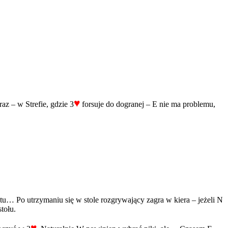
♥
az – w Strefie, gdzie 3
forsuje do dogranej – E nie ma problemu,
tu… Po utrzymaniu się w stole rozgrywający zagra w kiera – jeżeli N
tołu.