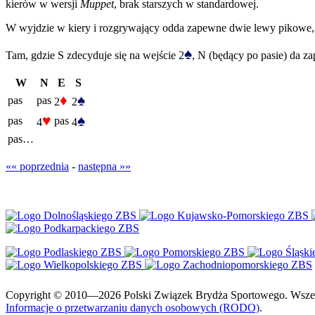
kierów w wersji
Muppet
, brak starszych w standardowej.
W wyjdzie w kiery i rozgrywający odda zapewne dwie lewy pikowe, 
♠
Tam, gdzie S zdecyduje się na wejście 2
, N (będący po pasie) da za
W
N
E
S
♦
♠
pas
pas
2
2
♥
♠
pas
pas
4
4
pas…
«« poprzednia
-
następna »»
Copyright © 2010—2026 Polski Związek Brydża Sportowego. Wszelki
Informacje o przetwarzaniu danych osobowych (RODO)
.