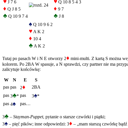
♥
♥
J 7 6
Q 10 8 5 4 3
♦
♦
Q J 8 5
9 7
♣
♣
Q 10 9 7 4
J 8
♠
Q 10 9 6 2
♥
A K 2
♦
10 4
♣
A K 2
♦
Tutaj po pasach W i N E otworzy 2
mini-multi. Z kartą S można we
kolorem. Po 2BA W spasuje, a N sprawdzi, czy partner nie ma przy
zalicytuje końcówkę:
W
N
E
S
♦
pas
pas
2BA
2
♣
♠
pas
pas
3
*
3
*
♠
pas
pas…
4
♣
3
–
Stayman-Puppet
, pytanie o starsze czwórki i piątki;
♠
♦
3
– pięć pików; inne odpowiedzi: 3
– „mam starszą czwórkę bądź 