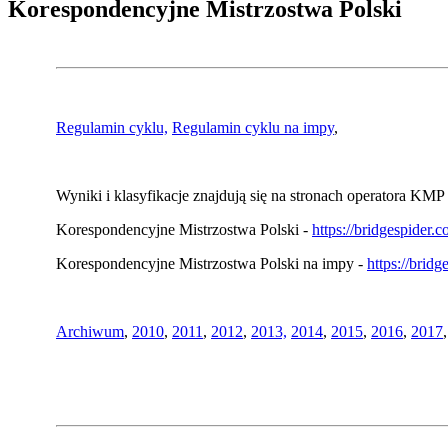
Korespondencyjne Mistrzostwa Polski
Regulamin cyklu,
Regulamin cyklu na impy
,
Wyniki i klasyfikacje znajdują się na stronach operatora KMP 
Korespondencyjne Mistrzostwa Polski -
https://bridgespider
Korespondencyjne Mistrzostwa Polski na impy -
https://brid
Archiwum
,
2010
,
2011
,
2012
,
2013,
2014
,
2015
,
2016
,
2017