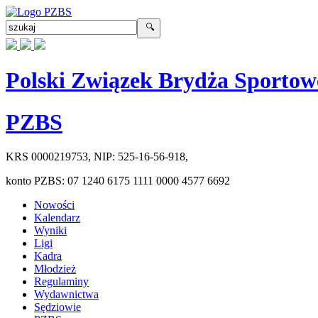
Polski Związek Brydża Sportow
PZBS
KRS
0000219753
, NIP:
525-16-56-918
,
konto PZBS:
07 1240 6175 1111 0000 4577 6692
Nowości
Kalendarz
Wyniki
Ligi
Kadra
Młodzież
Regulaminy
Wydawnictwa
Sędziowie