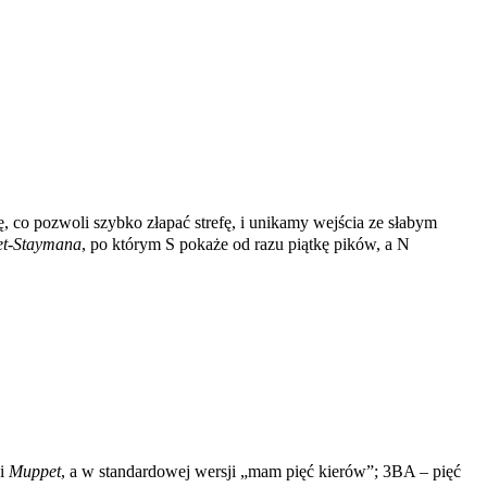
 co pozwoli szybko złapać strefę, i unikamy wejścia ze słabym
t-Staymana
, po którym S pokaże od razu piątkę pików, a N
ji
Muppet
, a w standardowej wersji „mam pięć kierów”; 3BA – pięć