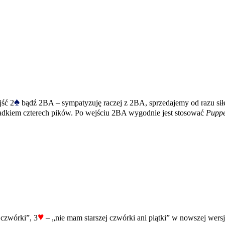
♠
jść 2
bądź 2BA – sympatyzuję raczej z 2BA, sprzedajemy od razu siłę,
padkiem czterech pików. Po wejściu 2BA wygodnie jest stosować
Puppe
♥
czwórki”, 3
– „nie mam starszej czwórki ani piątki” w nowszej wers