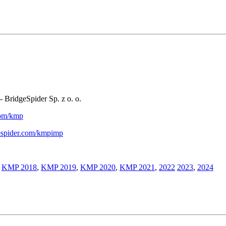
- BridgeSpider Sp. z o. o.
.com/kmp
gespider.com/kmpimp
,
KMP 2018
,
KMP 2019
,
KMP 2020
,
KMP 2021
,
2022
2023
,
2024