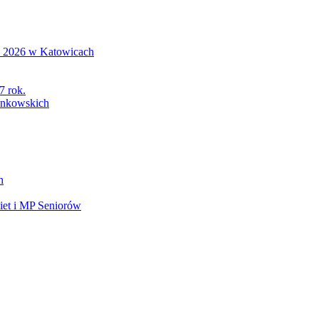
S 2026 w Katowicach
7 rok.
łonkowskich
h
et i MP Seniorów