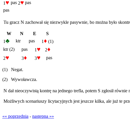
♥
♥
pas
pas
1
2
pas
Tu gracz N zachował się niezwykle pasywnie, bo można było skon
W
N
E
S
♣
♦
ktr
pas
1
1
(1)
♥
♦
ktr (2)
pas
1
2
♥
♦
♥
pas
2
3
3
(1) Negat.
(2) Wywoławcza.
N dał nieoczywistą kontrę na jednego trefla, potem S zgłosił równie 
Możliwych scenariuszy licytacyjnych jest jeszcze kilka, ale już te 
«« poprzednia
-
następna »»