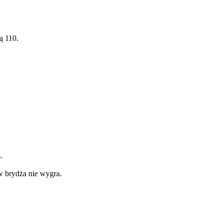
ą 110.
.
 w brydża nie wygra.