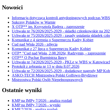
Nowości
Informacja dotycząca kontroli antydopingowych podczas WB
Sukcesy Polaków w Warnie
X OTP** im. Krzysztofa Bądera - zaproszenie
Uchwała nr 76/2026/2025-2029 - składki członkowskie na 202
Uchwała nr 75/2026/2025-2029 - zasady ustalania składek cz
Komunikat z 4 sierpnia o Supermeczu Kadry Kobiet
Cud nad Wisłą 2026 - zdjęcia
Komunikat z 27 lipca o Supermeczu Kadry Kobiet
OTP* "Cud nad Wisłą, 2.08.2026r, Radzymin, - zaproszenie
OTP** O Puchar Burmistrza Iławy
Uchwała nr 74/2026/2025-2029 - PKLe w WBS w Katowicac
Protokół z zebrania nr 13 w dniu 8.07.2026
Uchwała nr 72/2026/2025-2029 - dodatkowe nagrody MP Kobi
ASKO-TECH Mistrzostwa Polski Golfowo-Brydżowe
Mistrzostwa Polski Osób Niepełnosprawnych
Ostatnie wyniki
KMP na IMPy 7/2026 - analiza rozdań
KMP na IMPy 7/2026 - wyniki
KMP 7/2026 - analiza rozdań