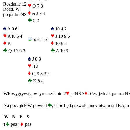
Rozdanie 12
♥
Q 7 3
Rozd. W,
♦
A J 7 4
po partii: NS
♣
5 2
♠
♠
A 9 6
10 4 2
♥
♥
A K 6 4
J 10 9 5
♦
♦
K
10 6 5
♣
♣
Q J 7 6 3
A 10 9
♠
J 8 3
♥
8 2
♦
Q 9 8 3 2
♣
K 8 4
♥
♦
WE wygrywają w tym rozdaniu 2
, a NS 3
. Czy jednak parom NS
♣
Na początek W powie 1
, choć będą i zwolennicy otwarcia 1BA, a 
W
N
E
S
♣
♦
pas
pas
1
1