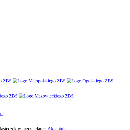
ki
.
ciasteczek w przeglądarce.
Akceptuję