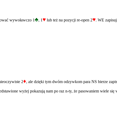
♣
♥
♥
trować wywoławczo 1
, 1
lub też na pozycji re-open 2
. WE zapisuj
♦
nieoczywiste 2
, ale dzięki tym dwóm odzywkom para NS bierze zapis
przedstawione wyżej pokazują nam po raz n-ty, że pasowaniem wiele się