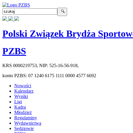
Polski Związek Brydża Sportow
PZBS
KRS
0000219753
, NIP:
525-16-56-918
,
konto PZBS:
07 1240 6175 1111 0000 4577 6692
Nowości
Kalendarz
Wyniki
Ligi
Kadra
Młodzież
Regulaminy
Wydawnictwa
Sędziowie