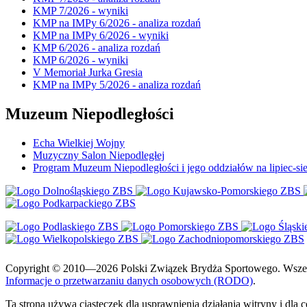
KMP 7/2026 - wyniki
KMP na IMPy 6/2026 - analiza rozdań
KMP na IMPy 6/2026 - wyniki
KMP 6/2026 - analiza rozdań
KMP 6/2026 - wyniki
V Memoriał Jurka Gresia
KMP na IMPy 5/2026 - analiza rozdań
Muzeum Niepodległości
Echa Wielkiej Wojny
Muzyczny Salon Niepodległej
Program Muzeum Niepodległości i jego oddziałów na lipiec-sie
Copyright © 2010—2026 Polski Związek Brydża Sportowego. Wszelki
Informacje o przetwarzaniu danych osobowych (RODO)
.
Ta strona używa ciasteczek dla usprawnienia działania witryny i dla 