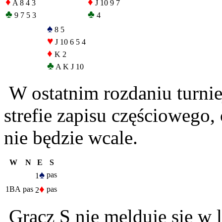
♦
♦
A 8 4 3
J 10 9 7
♣
♣
9 7 5 3
4
♠
8 5
♥
J 10 6 5 4
♦
K 2
♣
A K J 10
W ostatnim rozdaniu turnie
strefie zapisu częściowego, 
nie będzie wcale.
W
N
E
S
♠
pas
1
♦
1BA
pas
pas
2
Gracz S nie melduje się w li