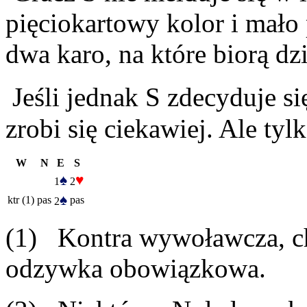
pięciokartowy kolor i mało
dwa karo, na które biorą dz
Jeśli jednak S zdecyduje s
zrobi się ciekawiej. Ale tyl
W
N
E
S
♠
♥
1
2
♠
ktr (1)
pas
pas
2
(1) Kontra wywoławcza, choć
odzywka obowiązkowa.