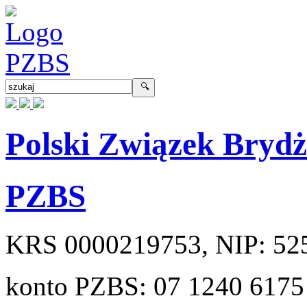
Polski Związek Bryd
PZBS
KRS
0000219753
, NIP:
52
konto PZBS:
07 1240 6175