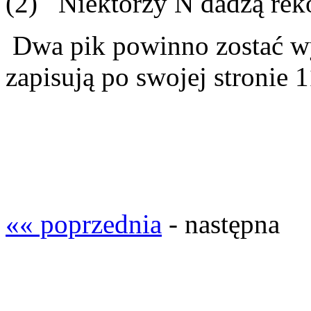
(2) Niektórzy N dadzą reko
Dwa pik powinno zostać w
zapisują po swojej stronie 1
«« poprzednia
- następna