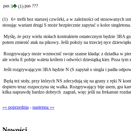
♣
pas
pas
???
3
(1)
(1) 6+ trefli bez starszej czwórki, a w zależności od stosowanych u
stosując wariant drugi S może bezpiecznie zapytać o kolor singletona.
Myślę, że przy wielu stołach kontraktem ostatecznym będzie 3BA gra
potem zmienić atak na pikowy. Jeśli położy na trzeciej ręce dziewiąt
Rozgrywający może wzmocnić swoje szanse kładąc z dziadka w pierws
ale wielu E pobije waleta królem i odwróci dziesiątką kier. Poza ty
Jeśli rozgrywającym 3BA będzie N (S zapytał o singla i padła odpo
Będą też stoły, przy których NS zdecydują się na grany z ręki N kont
dopiero teraz rozpoczyna się walka. Rozgrywający bije asem, gra ka
kilka naprawdę bardzo dobrych zagrań, więc jeśli na frekansie rozdania
«« poprzednia
-
następna »»
Nowości