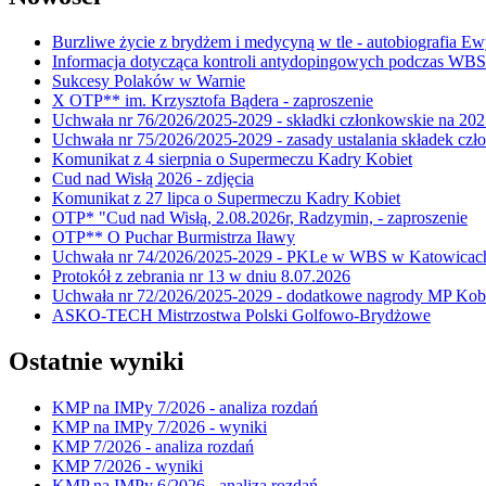
Burzliwe życie z brydżem i medycyną w tle - autobiografia E
Informacja dotycząca kontroli antydopingowych podczas WB
Sukcesy Polaków w Warnie
X OTP** im. Krzysztofa Bądera - zaproszenie
Uchwała nr 76/2026/2025-2029 - składki członkowskie na 202
Uchwała nr 75/2026/2025-2029 - zasady ustalania składek cz
Komunikat z 4 sierpnia o Supermeczu Kadry Kobiet
Cud nad Wisłą 2026 - zdjęcia
Komunikat z 27 lipca o Supermeczu Kadry Kobiet
OTP* "Cud nad Wisłą, 2.08.2026r, Radzymin, - zaproszenie
OTP** O Puchar Burmistrza Iławy
Uchwała nr 74/2026/2025-2029 - PKLe w WBS w Katowicac
Protokół z zebrania nr 13 w dniu 8.07.2026
Uchwała nr 72/2026/2025-2029 - dodatkowe nagrody MP Kobi
ASKO-TECH Mistrzostwa Polski Golfowo-Brydżowe
Ostatnie wyniki
KMP na IMPy 7/2026 - analiza rozdań
KMP na IMPy 7/2026 - wyniki
KMP 7/2026 - analiza rozdań
KMP 7/2026 - wyniki
KMP na IMPy 6/2026 - analiza rozdań