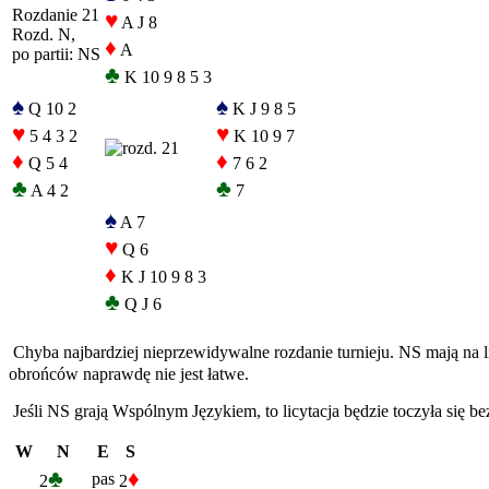
Rozdanie 21
♥
A J 8
Rozd. N,
♦
A
po partii: NS
♣
K 10 9 8 5 3
♠
♠
Q 10 2
K J 9 8 5
♥
♥
5 4 3 2
K 10 9 7
♦
♦
Q 5 4
7 6 2
♣
♣
A 4 2
7
♠
A 7
♥
Q 6
♦
K J 10 9 8 3
♣
Q J 6
Chyba najbardziej nieprzewidywalne rozdanie turnieju. NS mają na 
obrońców naprawdę nie jest łatwe.
Jeśli NS grają Wspólnym Językiem, to licytacja będzie toczyła się b
W
N
E
S
♣
♦
pas
2
2