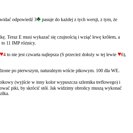
♣
k widać odpowiedź 3
pasuje do każdej z tych wersji, z tym, że
tkę. Teraz E musi wykazać się czujnością i wziąć lewę królem, a
 to 11 IMP różnicy.
♥
♥
4 to nie jest czwarta najlepsza (S przecież dołoży w tej lewie
6),
sądzone po pierwszym, naturalnym wiście pikowym. 100 dla WE.
 pikowy (wyjście w inny kolor wypuszcza szlemika treflowego) i
nuować piki, by skrócić stół. Jak widzimy obrońcy muszą wykonać
ilka.