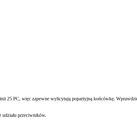
linii 25 PC, więc zapewne wylicytują popartyjną końcówkę. Wprawdzie
ez udziału przeciwników.