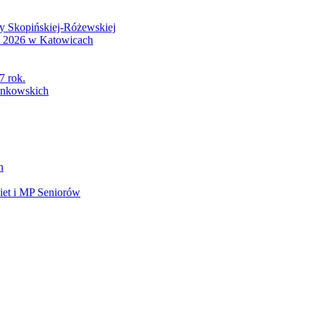
wy Skopińskiej-Różewskiej
S 2026 w Katowicach
7 rok.
łonkowskich
h
et i MP Seniorów