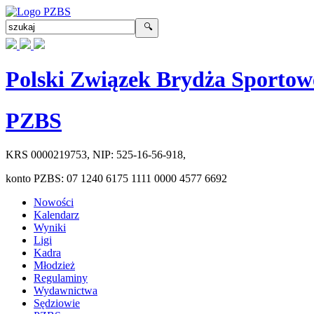
Polski Związek Brydża Sportow
PZBS
KRS
0000219753
, NIP:
525-16-56-918
,
konto PZBS:
07 1240 6175 1111 0000 4577 6692
Nowości
Kalendarz
Wyniki
Ligi
Kadra
Młodzież
Regulaminy
Wydawnictwa
Sędziowie