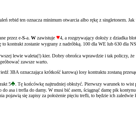
staleń rebid ten oznacza minimum otwarcia albo rękę z singletonem. Ja
♥
ne przez e-
S
-a.
W
zawistuje
4, a rozgrywający dołoży z dziadka blo
kę to kontrakt zostanie wygrany z nadróbką. 100 dla WE lub 630 dla NS
zej lewie waleta(!) kier. Dobry obrońca wprawdzie i tak policzy, że
m spróbować zawsze warto.
wiedź 3BA oznaczająca krótkość karową) losy kontraktu zostaną prze
♣
rakt 5
. Tę końcówkę najtrudniej obłożyć. Pierwszy warunek to wist
ro do asa i trefla do damy. W musi bić asem, ściągnąć damę pik konty
 pojawią się zapisy za położenie pięciu trefli, to będzie ich zaledwie k